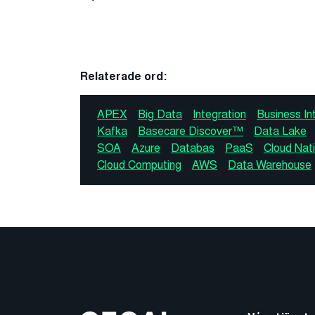
Relaterade ord:
APEX
Big Data
Integration
Business Int
Kafka
Basecare Discover™
Data Lake
SOA
Azure
Databas
PaaS
Cloud Nat
Cloud Computing
AWS
Data Warehouse