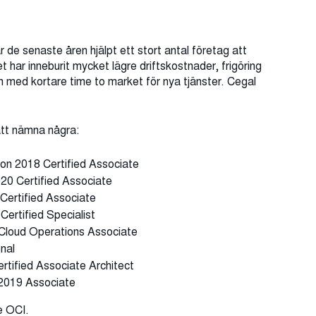
 de senaste åren hjälpt ett stort antal företag att
et har inneburit mycket lägre driftskostnader, frigöring
m med kortare time to market för nya tjänster. Cegal
 att nämna några:
ion 2018 Certified Associate
020 Certified Associate
 Certified Associate
ertified Specialist
d Cloud Operations Associate
onal
ertified Associate Architect
2019 Associate
e OCI.