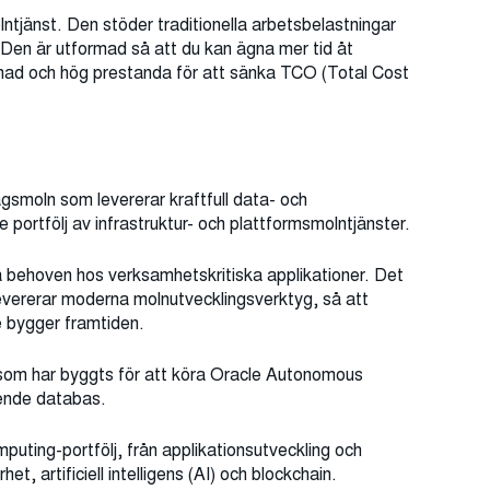
lntjänst. Den stöder traditionella arbetsbelastningar
Den är utformad så att du kan ägna mer tid åt
nad och hög prestanda för att sänka TCO (Total Cost
gsmoln som levererar kraftfull data- och
portfölj av infrastruktur- och plattformsmolntjänster.
a behoven hos verksamhetskritiska applikationer. Det
vererar moderna molnutvecklingsverktyg, så att
de bygger framtiden.
som har byggts för att köra Oracle Autonomous
ående databas.
uting-portfölj, från applikationsutveckling och
et, artificiell intelligens (AI) och blockchain.