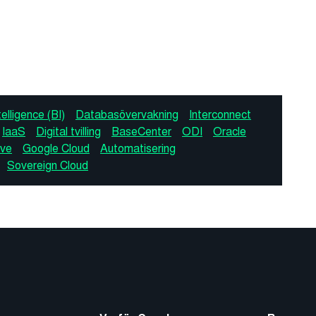
elligence (BI)
Databasövervakning
Interconnect
IaaS
Digital tvilling
BaseCenter
ODI
Oracle
ive
Google Cloud
Automatisering
Sovereign Cloud