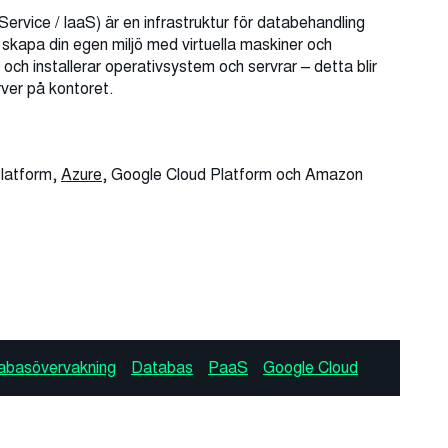
 Service / IaaS) är en infrastruktur för databehandling
 skapa din egen miljö med virtuella maskiner och
n och installerar operativsystem och servrar – detta blir
erver på kontoret.
latform,
Azure
, Google Cloud Platform och
Amazon
abasövervakning
Databas
PaaS
Google Cloud