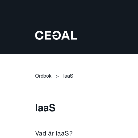
Ordbok
>
IaaS
IaaS
Vad är IaaS?