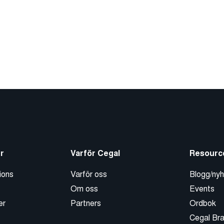
r
Varför Cegal
Resourc
ions
Varför oss
Blogg/nyh
Om oss
Events
er
Partners
Ordbok
Cegal Br