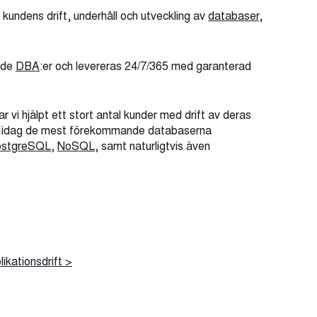
 kundens drift, underhåll och utveckling av
databaser
,
ade
DBA
:er och levereras 24/7/365 med garanterad
i hjälpt ett stort antal kunder med drift av deras
ar idag de mest förekommande databaserna
stgreSQL
,
NoSQL
, samt naturligtvis även
ikationsdrift >