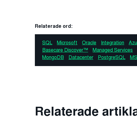
Relaterade ord:
SQL
Microsoft
Oracle
Integration
Azu
Basecare Discover™
Managed Services
MongoDB
Datacenter
PostgreSQL
MS
Relaterade artikl