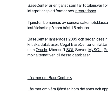
BaseCenter är en tjänst som tar totalansvar för
integrationsplattformar och
integrationer
.
Tjänsten bemannas av seniora säkerhetsklass
inställelsetid på som bäst 15 minuter.
BaseCenter lanserades 2005 och sedan dess har v
kritiska databaser. Cegal BaseCenter omfatt
som
Oracle
,
Microsoft
SQL
Server,
MySQL
,
Po
molnalternativen till dessa databaser.
Läs mer om BaseCenter >
Läs mer om våra tjänster inom databas och appl