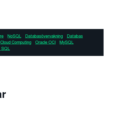
re
NoSQL
Databasövervakning
Databas
Cloud Computing
Oracle OCI
MySQL
 SQL
ar