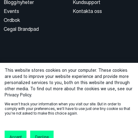
Blogg/nyheter
Kundsupport
Events
Kontakta oss
Ordbok
Cegal Brandpad
This website stores cookies on your computer. These cookies
are used to improve your website experience and provide more
© 2026 Cegal
personalized services to you, both on this website and through
other media. To find out more about the cookies we use, see our
Integritetspolicy
Cookie Policy
Sales Terms and Conditions
Privacy Policy.
We won't track your information when you visit our site. But in order to
Anmäl visselblåsning
comply with your preferences, we'll have to use just one tiny cookie so that
you're not asked to make this choice again.
Accept
Decline