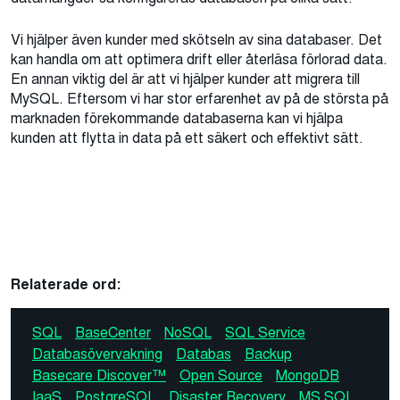
Vi hjälper även kunder med skötseln av sina databaser. Det
kan handla om att optimera drift eller återläsa förlorad data.
En annan viktig del är att vi hjälper kunder att migrera till
MySQL. Eftersom vi har stor erfarenhet av på de största på
marknaden förekommande databaserna kan vi hjälpa
kunden att flytta in data på ett säkert och effektivt sätt.
Relaterade ord:
SQL
BaseCenter
NoSQL
SQL Service
Databasövervakning
Databas
Backup
Basecare Discover™
Open Source
MongoDB
IaaS
PostgreSQL
Disaster Recovery
MS SQL