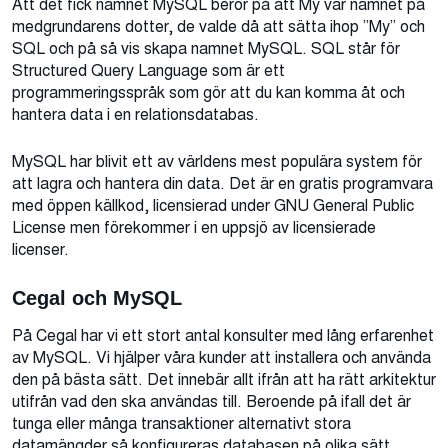
Att det fick namnet MySQL beror på att My var namnet på
medgrundarens dotter, de valde då att sätta ihop ”My” och
SQL och på så vis skapa namnet MySQL. SQL står för
Structured Query Language som är ett
programmeringsspråk som gör att du kan komma åt och
hantera data i en relationsdatabas.
MySQL har blivit ett av världens mest populära system för
att lagra och hantera din data. Det är en gratis programvara
med öppen källkod, licensierad under GNU General Public
License men förekommer i en uppsjö av licensierade
licenser.
Cegal och MySQL
På Cegal har vi ett stort antal konsulter med lång erfarenhet
av MySQL. Vi hjälper våra kunder att installera och använda
den på bästa sätt. Det innebär allt ifrån att ha rätt arkitektur
utifrån vad den ska användas till. Beroende på ifall det är
tunga eller många transaktioner alternativt stora
datamängder så konfigureras databasen på olika sätt.