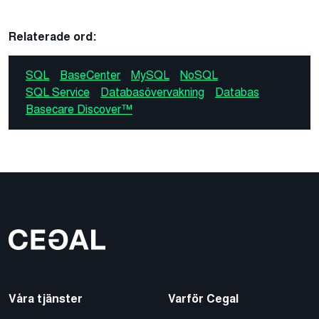
Relaterade ord:
SQL
BaseCenter
MySQL
NoSQL
SQL Service
Databasövervakning
Databas
Basecare Discover™
Våra tjänster
Varför Cegal