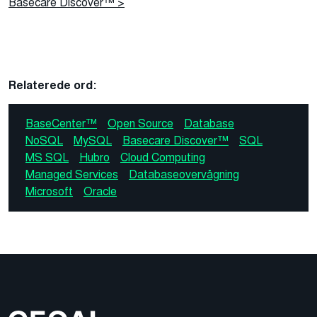
Basecare Discover™ >
Relaterede ord:
BaseCenter™
Open Source
Database
NoSQL
MySQL
Basecare Discover™
SQL
MS SQL
Hubro
Cloud Computing
Managed Services
Databaseovervågning
Microsoft
Oracle