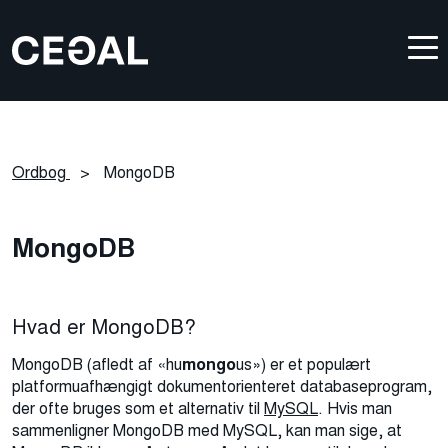
Ordbog
>
MongoDB
MongoDB
Hvad er MongoDB?
MongoDB (afledt af «hu
mongo
us») er et populært
platformuafhængigt dokumentorienteret databaseprogram,
der ofte bruges som et alternativ til
MySQL
. Hvis man
sammenligner MongoDB med MySQL, kan man sige, at