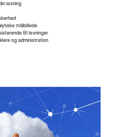
din løsning
ikkerhed
lytiske målbillede
sisterende BI løsninger
klere og administration