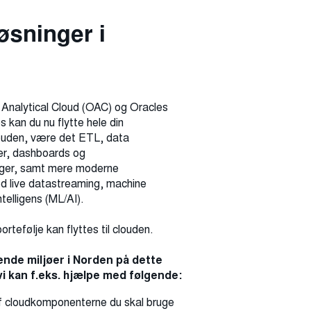
øs­nin­ger i
 Analytical Cloud (OAC) og Oracles
 kan du nu flytte hele din
clouden, være det ETL, data
er, dashboards og
nger, samt mere moderne
d live datastreaming, machine
ntelligens (ML/AI).
ortefølje kan flyttes til clouden.
rende miljøer i Norden på dette
 kan f.eks. hjælpe med følgende:
af cloudkomponenterne du skal bruge