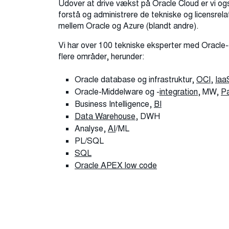
Udover at drive vækst på Oracle Cloud er vi ogs
forstå og administrere de tekniske og licensrela
mellem Oracle og Azure (blandt andre).
Vi har over 100 tekniske eksperter med Oracle-
flere områder, herunder:
Oracle database og infrastruktur,
OCI
,
Iaa
Oracle-Middelware og -
integration
, MW,
P
Business Intelligence,
BI
Data Warehouse
, DWH
Analyse,
AI
/ML
PL/SQL
SQL
Oracle APEX
low code