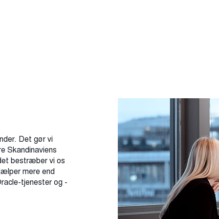
der. Det gør vi
ære Skandinaviens
det bestræber vi os
 hjælper mere end
acle-tjenester og -