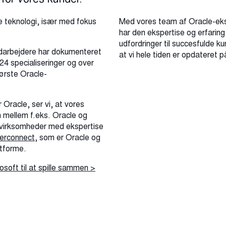
 teknologi, især med fokus
Med vores team af Oracle-ekspe
har den ekspertise og erfarin
udfordringer til succesfulde ku
medarbejdere har dokumenteret
at vi hele tiden er opdateret 
24 specialiseringer og over
tørste Oracle-
Oracle, ser vi, at vores
n mellem f.eks. Oracle og
ntvirksomheder med ekspertise
terconnect,
som er Oracle og
atforme.
soft til at spille sammen >