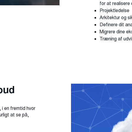
for at realisere 
Projektledelse
Arkitektur og s
Definere dit ana
Migrere dine ek
Træning af udvi
loud
 i en fremtid hvor
urligt at se på,