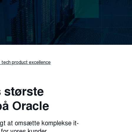
 tech product excellence
 største
å Oracle
igt at omsætte komplekse it-
r for vores kunder.