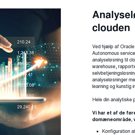
Ana­lyse­l
clouden
Ved hjælp af Oracle
Autonomous services
analyseløsning til 
warehouse, rapport
selvbetjeningsløsni
analyseløsninger me
learning og kunstig i
Hele din analytiske p
Vi har et af de fø
domæneområde, vi
Konfiguration 