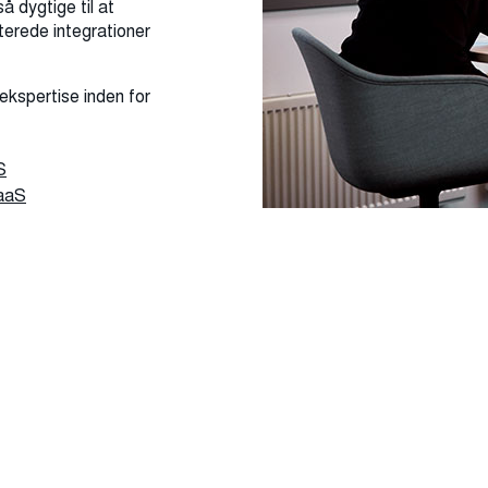
å dygtige til at
terede integrationer
ekspertise inden for
S
aaS