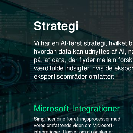
Strategi
Vi har en AI-først strategi, hvilket b
hvordan data kan udnyttes af AI, når
på, at data, der flyder mellem forsk
værdifulde indsigter, hvis de ekspo
ekspertiseområder omfatter:
Microsoft-Integrationer
Simplificer dine forretningsprocesser med
vores omfattende viden om Microsoft-
integrationer. Uanset om du ønsker at