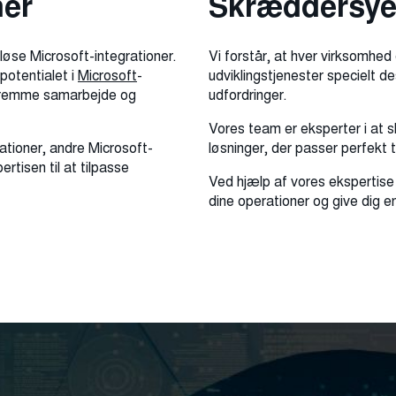
ner
Skræddersyet
øse Microsoft-integrationer.
Vi forstår, at hver virksomhed
potentialet i
Microsoft
-
udviklingstjenester specielt d
, fremme samarbejde og
udfordringer.
Vores team er eksperter i at s
ationer, andre Microsoft-
løsninger, der passer perfekt t
ertisen til at tilpasse
Ved hjælp af vores ekspertise 
dine operationer og give dig 