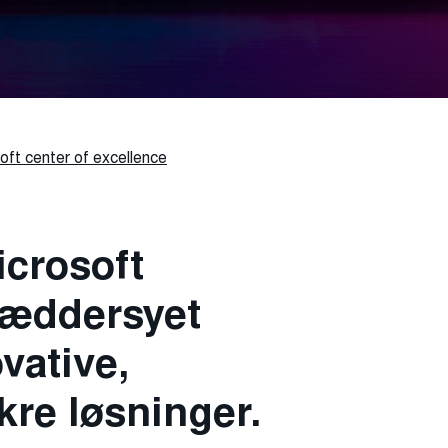
oft center of excellence
icrosoft
kræddersyet
vative,
kre løsninger.