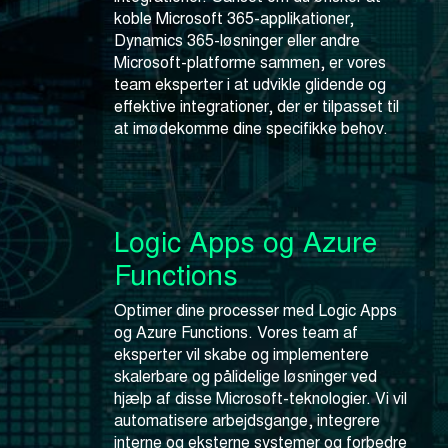
koble Microsoft 365-applikationer,
Dynamics 365-løsninger eller andre
Microsoft-platforme sammen, er vores
team eksperter i at udvikle glidende og
effektive integrationer, der er tilpasset til
at imødekomme dine specifikke behov.
Logic Apps og Azure
Functions
Optimer dine processer med Logic Apps
og Azure Functions. Vores team af
eksperter vil skabe og implementere
skalerbare og pålidelige løsninger ved
hjælp af disse Microsoft-teknologier. Vi vil
automatisere arbejdsgange, integrere
interne og eksterne systemer og forbedre