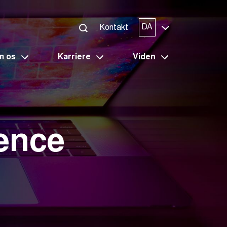
DA
Kontakt
m os
Karriere
Viden
lence