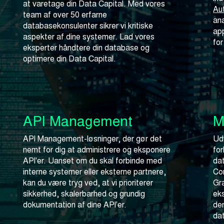
at varetage din Data Capital. Med vores
Au
team af over 50 erfarne
ana
databasekonsulenter sikrer vi kritiske
ap
aspekter af dine systemer. Lad vores
for
eksperter håndtere din database og
optimere din Data Capital.
API Management
M
API Management-løsninger, der gør det
Ud
nemt for dig at administrere og eksponere
fo
API'er. Uanset om du skal forbinde med
dat
interne systemer eller eksterne partnere,
Co
kan du være tryg ved, at vi prioriterer
Gr
sikkerhed, skalerbarhed og grundig
eks
dokumentation af dine API'er.
der
dat