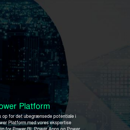
ower Platform
 op for det ubegrænsede potentiale i
wer Platform med vores ekspertise
en for
Power BI
,
Power Apps
og
Power