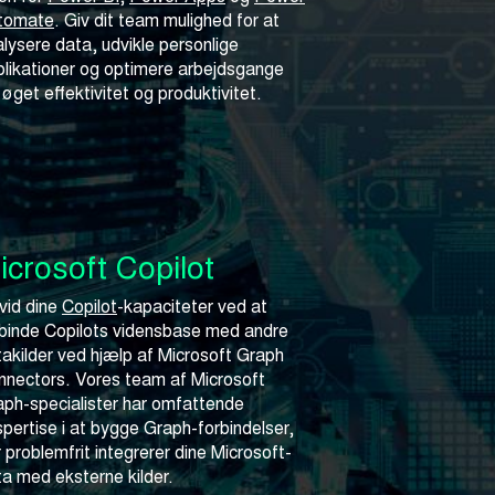
tomate
. Giv dit team mulighed for at
lysere data, udvikle personlige
plikationer og optimere arbejdsgange
 øget effektivitet og produktivitet.
icrosoft Copilot
vid dine
Copilot
-kapaciteter ved at
rbinde Copilots vidensbase med andre
akilder ved hjælp af Microsoft Graph
nnectors. Vores team af Microsoft
aph-specialister har omfattende
pertise i at bygge Graph-forbindelser,
 problemfrit integrerer dine Microsoft-
a med eksterne kilder.