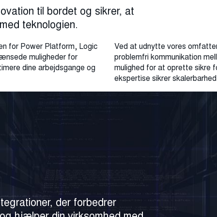
ovation til bordet og sikrer, at
 med teknologien.
en for Power Platform, Logic
Ved at udnytte vores omfatt
rænsede muligheder for
problemfri kommunikation mell
ptimere dine arbejdsgange og
mulighed for at oprette sikre 
ekspertise sikrer skalerbarhed
tegrationer, der forbedrer
en og hjælper din virksomhed med