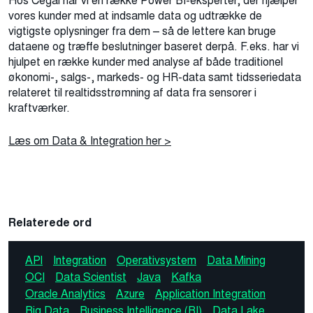
Hos Cegal har vi en række Power BI-eksperter, der hjælper
vores kunder med at indsamle data og udtrække de
vigtigste oplysninger fra dem – så de lettere kan bruge
dataene og træffe beslutninger baseret derpå. F.eks. har vi
hjulpet en række kunder med analyse af både traditionel
økonomi-, salgs-, markeds- og HR-data samt tidsseriedata
relateret til realtidsstrømning af data fra sensorer i
kraftværker.
Læs om Data & Integration her >
Relaterede ord
API
Integration
Operativsystem
Data Mining
OCI
Data Scientist
Java
Kafka
Oracle Analytics
Azure
Application Integration
Big Data
Business Intelligence (BI)
Data Lake