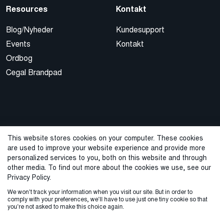
Resources
Kontakt
Blog/Nyheder
Kundesupport
Events
Kontakt
Ordbog
Cegal Brandpad
This website stores cookies on your computer. These cookies
are used to improve your website experience and provide more
© 2026 Cegal
personalized services to you, both on this website and through
other media. To find out more about the cookies we use, see our
Privacy Policy
Cookie Policy
Sales Terms and Conditions
Privacy Policy.
We won't track your information when you visit our site. But in order to
Varslingstjeneste
comply with your preferences, we'll have to use just one tiny cookie so that
you're not asked to make this choice again.