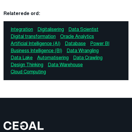
Relaterede ord:
Integration
Digitalisering
Data Scientist
Digital transformation
Oracle Analytics
Artificial Intelligence (AI)
Database
Power BI
Business Intelligence (BI)
Data Wrangling
Data Lake
Automatisering
Data Crawling
Design Thinking
Data Warehouse
Cloud Computing