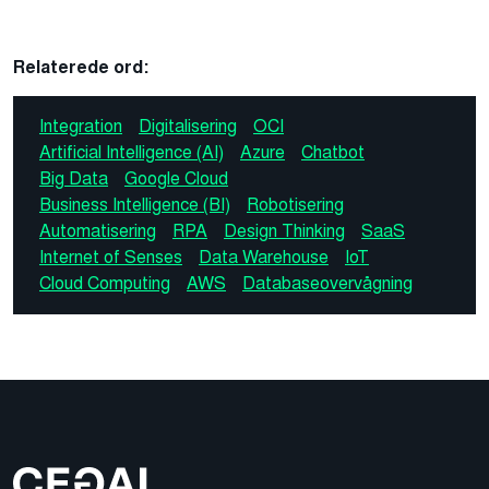
Relaterede ord:
Integration
Digitalisering
OCI
Artificial Intelligence (AI)
Azure
Chatbot
Big Data
Google Cloud
Business Intelligence (BI)
Robotisering
Automatisering
RPA
Design Thinking
SaaS
Internet of Senses
Data Warehouse
IoT
Cloud Computing
AWS
Databaseovervågning