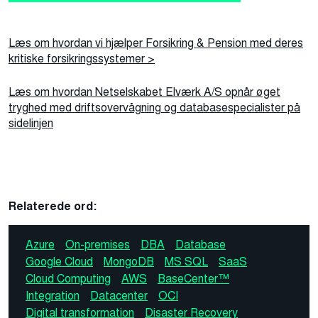
Læs om hvordan vi hjælper Forsikring & Pension med deres
kritiske forsikringssystemer >
Læs om hvordan Netselskabet Elværk A/S opnår øget
tryghed med driftsovervågning og databasespecialister på
sidelinjen
Relaterede ord:
Azure
On-premises
DBA
Database
Google Cloud
MongoDB
MS SQL
SaaS
Cloud Computing
AWS
BaseCenter™
Integration
Datacenter
OCI
Digital transformation
Disaster Recovery