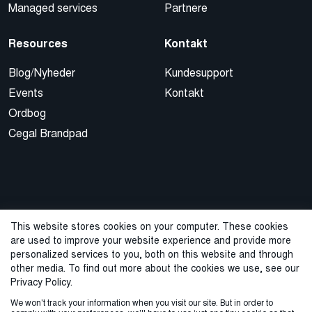
Managed services
Partnere
Resources
Kontakt
Blog/Nyheder
Kundesupport
Events
Kontakt
Ordbog
Cegal Brandpad
This website stores cookies on your computer. These cookies
are used to improve your website experience and provide more
© 2026 Cegal
personalized services to you, both on this website and through
other media. To find out more about the cookies we use, see our
Privacy Policy
Cookie Policy
Sales Terms and Conditions
Privacy Policy.
We won't track your information when you visit our site. But in order to
Varslingstjeneste