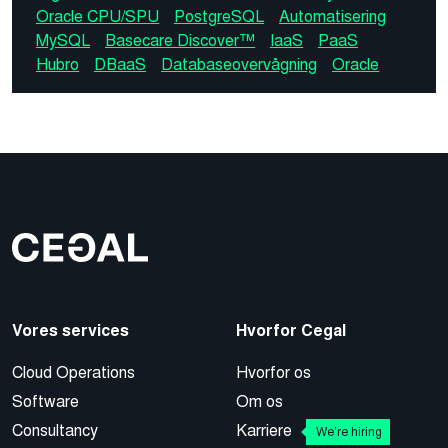
Oracle CPU/SPU
PostgreSQL
Automatisering
MySQL
Basecare Discover™
IaaS
PaaS
Hubro
DBaaS
Databaseovervågning
Oracle
Vores services
Hvorfor Cegal
Cloud Operations
Hvorfor os
Software
Om os
Consultancy
Karriere
We’re hiring