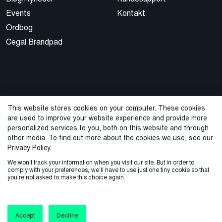
Events
Kontakt
Ordbog
Cegal Brandpad
This website stores cookies on your computer. These cookies
are used to improve your website experience and provide more
© 2026 Cegal
personalized services to you, both on this website and through
other media. To find out more about the cookies we use, see our
Privacy Policy
Cookie Policy
Sales Terms and Conditions
Privacy Policy.
We won't track your information when you visit our site. But in order to
Varslingstjeneste
comply with your preferences, we'll have to use just one tiny cookie so that
you're not asked to make this choice again.
Accept
Decline