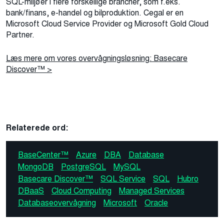
SQL-miljøer i flere forskellige brancher, som f.eks.
bank/finans, e-handel og bilproduktion. Cegal er en
Microsoft Cloud Service Provider og Microsoft Gold Cloud
Partner.
Læs mere om vores overvågningsløsning: Basecare
Discover™ >
Relaterede ord:
BaseCenter™
Azure
DBA
Database
MongoDB
PostgreSQL
MySQL
Basecare Discover™
SQL Service
SQL
Hubro
DBaaS
Cloud Computing
Managed Services
Databaseovervågning
Microsoft
Oracle