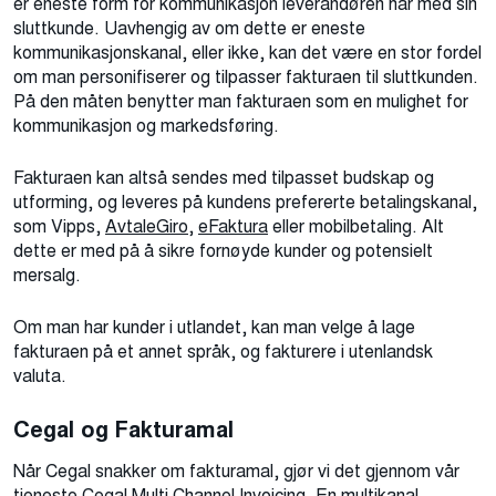
er eneste form for kommunikasjon leverandøren har med sin
sluttkunde. Uavhengig av om dette er eneste
kommunikasjonskanal, eller ikke, kan det være en stor fordel
om man personifiserer og tilpasser fakturaen til sluttkunden.
På den måten benytter man fakturaen som en mulighet for
kommunikasjon og markedsføring.
Fakturaen kan altså sendes med tilpasset budskap og
utforming, og leveres på kundens prefererte betalingskanal,
som Vipps,
AvtaleGiro
,
eFaktura
eller mobilbetaling. Alt
dette er med på å sikre fornøyde kunder og potensielt
mersalg.
Om man har kunder i utlandet, kan man velge å lage
fakturaen på et annet språk, og fakturere i utenlandsk
valuta.
Cegal og Fakturamal
Når Cegal snakker om fakturamal, gjør vi det gjennom vår
tjeneste Cegal Multi Channel Invoicing. En multikanal