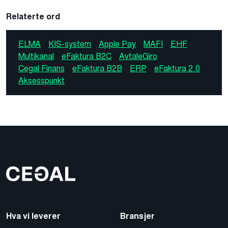
Relaterte ord
ELMA
KIS-system
Apple Pay
MAFI
EHF
Multikanal
eFaktura B2C
AvtaleGiro
Cegal Finans
eFaktura B2B
ERP
eFaktura 2.0
Aksesspunkt
Hva vi leverer
Bransjer