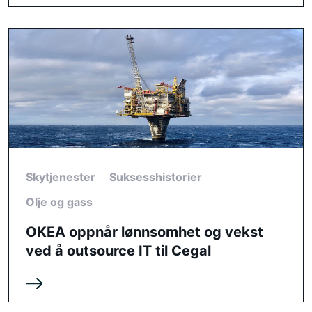
Skytjenester
Suksesshistorier
Olje og gass
OKEA oppnår lønnsomhet og vekst
ved å outsource IT til Cegal