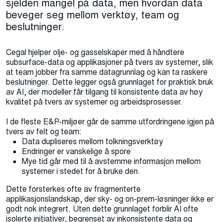
sjelden mangel på data, men hvordan data
beveger seg mellom verktøy, team og
beslutninger.
Cegal hjelper olje- og gasselskaper med å håndtere
subsurface-data og applikasjoner på tvers av systemer, slik
at team jobber fra samme datagrunnlag og kan ta raskere
beslutninger. Dette legger også grunnlaget for praktisk bruk
av AI, der modeller får tilgang til konsistente data av høy
kvalitet på tvers av systemer og arbeidsprosesser.
I de fleste E&P-miljøer går de samme utfordringene igjen på
tvers av felt og team:
Data dupliseres mellom tolkningsverktøy
Endringer er vanskelige å spore
Mye tid går med til å avstemme informasjon mellom
systemer i stedet for å bruke den.
Dette forsterkes ofte av fragmenterte
applikasjonslandskap, der sky- og on-prem-løsninger ikke er
godt nok integrert. Uten dette grunnlaget forblir AI ofte
isolerte initiativer, begrenset av inkonsistente data og