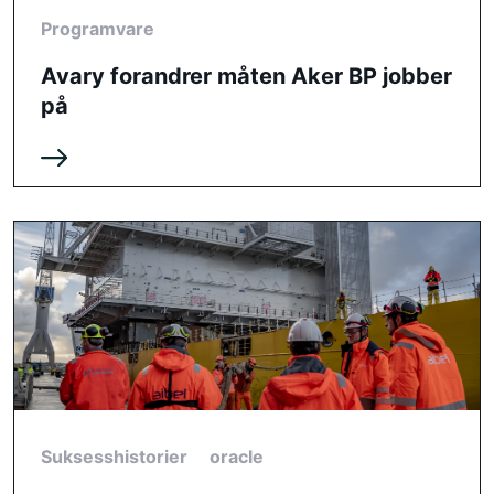
Programvare
Avary forandrer måten Aker BP jobber
på
Suksesshistorier
oracle