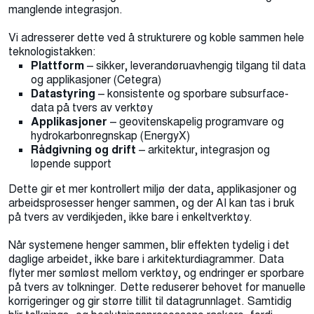
manglende integrasjon.
Vi adresserer dette ved å strukturere og koble sammen hele
teknologistakken:
Plattform
– sikker, leverandøruavhengig tilgang til data
og applikasjoner (Cetegra)
Datastyring
– konsistente og sporbare subsurface-
data på tvers av verktøy
Applikasjoner
– geovitenskapelig programvare og
hydrokarbonregnskap (EnergyX)
Rådgivning og drift
– arkitektur, integrasjon og
løpende support
Dette gir et mer kontrollert miljø der data, applikasjoner og
arbeidsprosesser henger sammen, og der AI kan tas i bruk
på tvers av verdikjeden, ikke bare i enkeltverktøy.
Når systemene henger sammen, blir effekten tydelig i det
daglige arbeidet, ikke bare i arkitekturdiagrammer. Data
flyter mer sømløst mellom verktøy, og endringer er sporbare
på tvers av tolkninger. Dette reduserer behovet for manuelle
korrigeringer og gir større tillit til datagrunnlaget. Samtidig