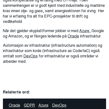
også kompetanse og erfaring med OT-miljø. I den
sammenhengen er vi godt kjent med industrielle og maritime
krav innen olje- og gass, samt energisektoren for øvrig. Her
har vi erfaring fra alt fra EPC-prosjekter til drift og
vedlikehold.
Når det gjelder skyplattformer jobber vi med
Azure
, Google
og Amazon, og er Norges ledende på
Oracle
infrastruktur.
Automasjon av infrastruktur (infrastructure automation) og
infrastruktur som kode (Infrastructure as Code/IaC) også
omtalt som
DevOps
for infrastruktur er også områder vi
arbeider med.
Relaterte ord:
Oracle
GDPR
Azure
DevOps