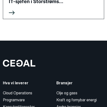
IT-sjefen i Storstrøms...
Hva vi leverer
Bransjer
Cloud Operations
Olje og gass
Programvare
Kraft og fornybar energi
Konsulenttjenester
Andre bransjer