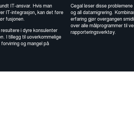
rundt IT-ansvar. Hvis man
Cegal løser disse problemene v
er IT-integrasjon, kan det føre
og all datamigrering. Kombin
før fusjonen.
erfaring gjør overgangen smidi
over alle målprogrammer til v
resultere i dyre konsulenter
rapporteringsverktøy.
 I tillegg til uoverkommelige
 forvirring og mangel på