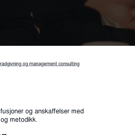
l radgivning og management consulting
r fusjoner og anskaffelser med
og metodikk.