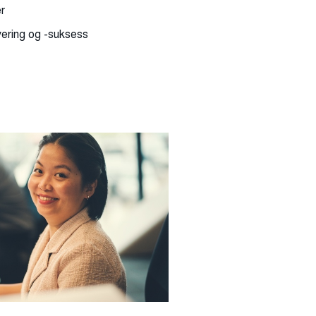
r
evering og -suksess