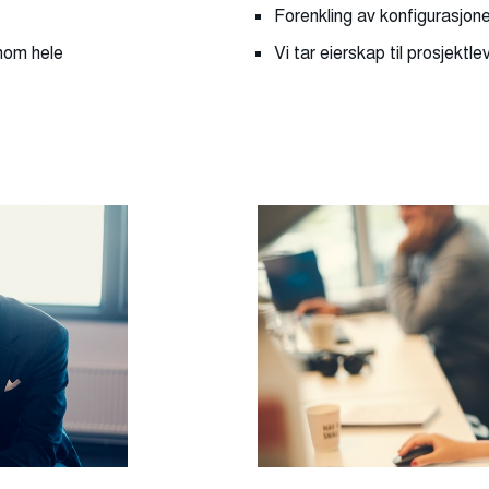
Forenkling av konfigurasjone
nom hele
Vi tar eierskap til prosjektl