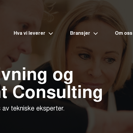
Hva vi leverer
Bransjer
Om oss
ivning og
 Consulting
 av tekniske eksperter.