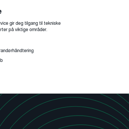
e
ice gir deg tilgang til tekniske
rter på viktige områder.
erandørhåndtering
ub