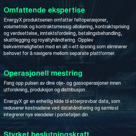
Omfattende ekspertise
EnergyX produktserien omfatter feltoperasjoner,
volumetrisk og kontraktsmessig allokering, kontraktsprising
og verdsettelse, inntektsfordeling, betalingsbehandling,
skattlegging og royaltyhåndtering. Opplev
bekvemmeligheten med en alt-i-ett-løsning som eliminerer
behovet for å navigere mellom separate plattformer.
Operasjonell mestring
Fang opp pulsen av dine olje- og gassoperasjoner innen
utforskning, produksjon og distribusjon.
EnergyX gir en enhetlig kilde til etterprøvbar data, som
reduserer kostnadene ved datahåndtering og sømløst
integrerer nye eiendeler i porteføljen din.
Styrket beslutningskraft