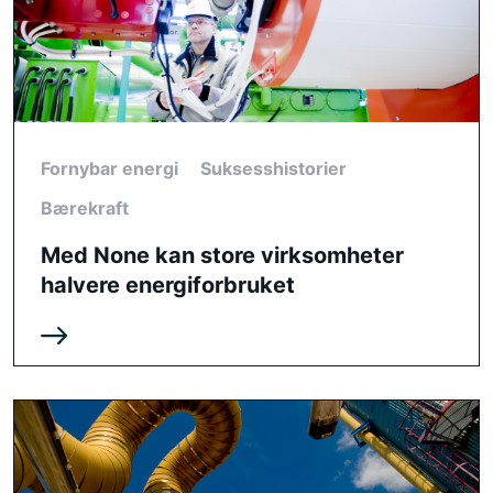
Fornybar energi
Suksesshistorier
Bærekraft
Med None kan store virksomheter
halvere energiforbruket