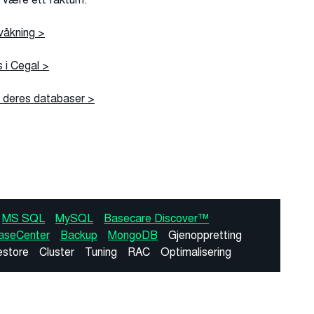
våkning >
 i Cegal >
d deres databaser >
MS SQL
MySQL
Basecare Discover™
aseCenter
Backup
MongoDB
Gjenoppretting
estore
Cluster
Tuning
RAC
Optimalisering