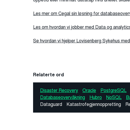
Les mer om Cegal sin løsning for databaseover
Les om hvordan vi jobber med Data og analytics
Se hvordan vi hjelper Lovisenberg Sykehus me
Relaterte ord
Disaster Recovery
Oracle
PostgreSQL
Databaseovervåkning
Hubro
NoSQL
B
Dataguard
Katastrofegjennoppretting
R