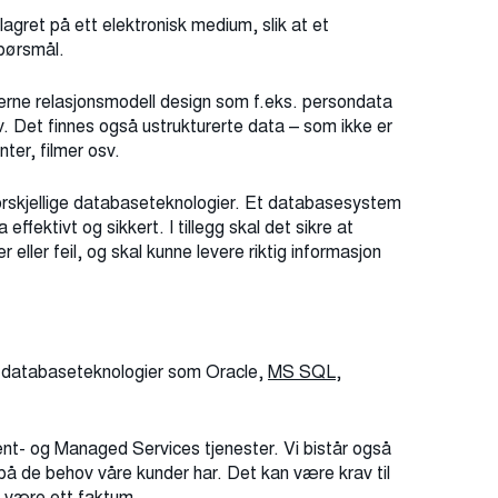
agret på ett elektronisk medium, slik at et
pørsmål.
gjerne relasjonsmodell design som f.eks. persondata
 Det finnes også ustrukturerte data – som ikke er
ter, filmer osv.
orskjellige databaseteknologier. Et databasesystem
fektivt og sikkert. I tillegg skal det sikre at
r eller feil, og skal kunne levere riktig informasjon
 databaseteknologier som Oracle,
MS SQL
,
ent- og Managed Services tjenester. Vi bistår også
t på de behov våre kunder har. Det kan være krav til
le være ett faktum.