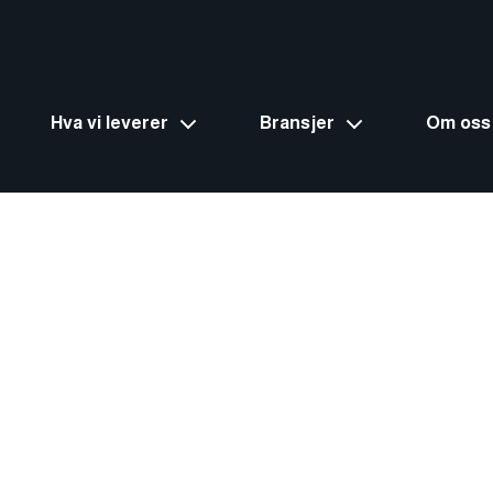
Hva vi leverer
Bransjer
Om oss