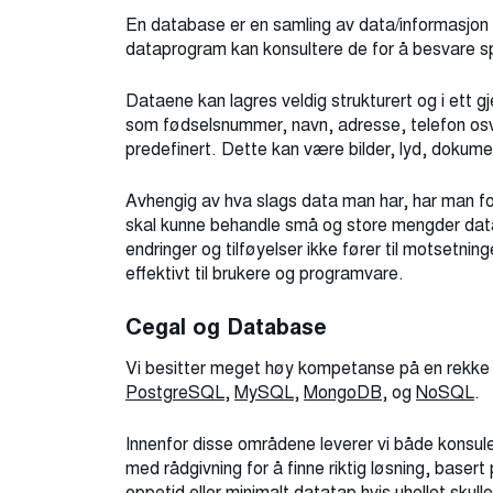
En database er en samling av data/informasjon l
dataprogram kan konsultere de for å besvare s
Dataene kan lagres veldig strukturert og i ett 
som fødselsnummer, navn, adresse, telefon osv.
predefinert. Dette kan være bilder, lyd, dokumen
Avhengig av hva slags data man har, har man f
skal kunne behandle små og store mengder data ef
endringer og tilføyelser ikke fører til motsetninge
effektivt til brukere og programvare.
Cegal og Database
Vi besitter meget høy kompetanse på en rekke
PostgreSQL
,
MySQL
,
MongoDB
, og
NoSQL
.
Innenfor disse områdene leverer vi både konsul
med rådgivning for å finne riktig løsning, baser
oppetid eller minimalt datatap hvis uhellet skul