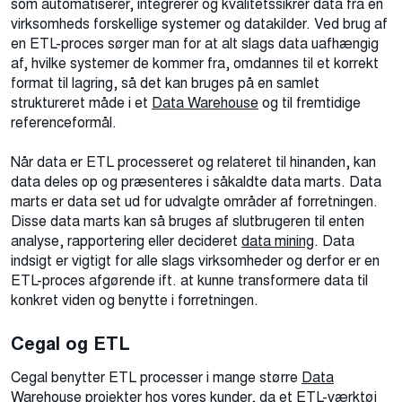
som automatiserer, integrerer og kvalitetssikrer data fra en
virksomheds forskellige systemer og datakilder. Ved brug af
en ETL-proces sørger man for at alt slags data uafhængig
af, hvilke systemer de kommer fra, omdannes til et korrekt
format til lagring, så det kan bruges på en samlet
struktureret måde i et
Data Warehouse
og til fremtidige
referenceformål.
Når data er ETL processeret og relateret til hinanden, kan
data deles op og præsenteres i såkaldte data marts. Data
marts er data set ud for udvalgte områder af forretningen.
Disse data marts kan så bruges af slutbrugeren til enten
analyse, rapportering eller decideret
data mining
. Data
indsigt er vigtigt for alle slags virksomheder og derfor er en
ETL-proces afgørende ift. at kunne transformere data til
konkret viden og benytte i forretningen.
Cegal
og
ETL
Cegal benytter ETL processer i mange større
Data
Warehouse
projekter hos vores kunder, da et ETL-værktøj