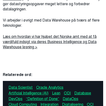
gør datastyringsopgaver meget lettere og forbedrer
datalagringen.
Vi arbejder i øvrigt med Data Warehouse på tværs af flere
teknologier.
Læs om hvordan vi har hjulpet det Norske amt med at få
værdifuld indsigt via deres Business Intelligence og Data
Warehouse løsning >
Relaterede ord:
Data Scientist
Oracle Analytics
Artificial Intelligence (AI)
Lean
ODI
Database
DevOps
“Definition of Done”
DataOps
Cloud Computing
Integration
Digitalisering
OCI