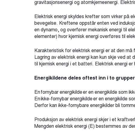
gravitasjonsenergi og atomkjerneenergi. Elektr
Elektrisk energi skyldes krefter som virker på el
bevegelse. Kreftene oppstår enten ved induksj
en dynamo, og overfører mekanisk energi til elek
elementer) hvor kjemisk energi overføres til elek
Karakteristisk for elektrisk energi er at den m
Lagring av elektrisk energi kan kun skje ved a
til kjemisk energi i et batteri. Elektrisk energi e
Energikildene deles oftest inn i to gruppe
En fornybar energikilde er en energikilde som ikk
En ikke-fornybar energikilde er en energikilde so
Derfor kan ikke-fornybare energikilder bli tom
Produksjon av elektrisk energi skjer i et kraftv
Mengden elektrisk energi (E) bestemmes av den 