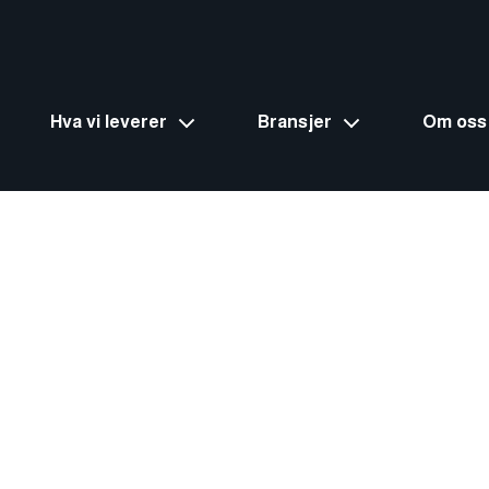
Hva vi leverer
Bransjer
Om oss