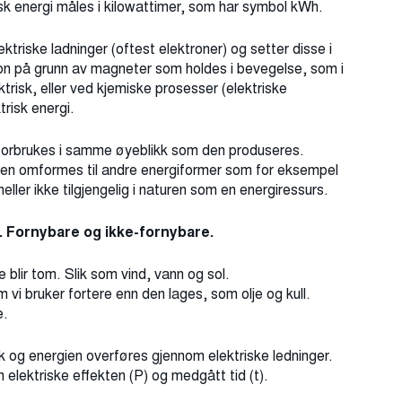
isk energi måles i kilowattimer, som har symbol kWh.
ektriske ladninger (oftest elektroner) og setter disse i
on på grunn av magneter som holdes i bevegelse, som i
trisk, eller ved kjemiske prosesser (elektriske
trisk energi.
å forbrukes i samme øyeblikk som den produseres.
t den omformes til andre energiformer som for eksempel
r heller ikke tilgjengelig i naturen som en energiressurs.
r. Fornybare og ikke-fornybare.
e blir tom. Slik som vind, vann og sol.
m vi bruker fortere enn den lages, som olje og kull.
me.
erk og energien overføres gjennom elektriske ledninger.
elektriske effekten (P) og medgått tid (t).