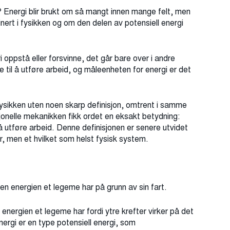
i? Energi blir brukt om så mangt innen mange felt, men
inert i fysikken og om den delen av potensiell energi
ri oppstå eller forsvinne, det går bare over i andre
 til å utføre arbeid, og måleenheten for energi er det
 fysikken uten noen skarp definisjon, omtrent i samme
jonelle mekanikken fikk ordet en eksakt betydning:
å utføre arbeid. Denne definisjonen er senere utvidet
r, men et hvilket som helst fysisk system.
:
den energien et legeme har på grunn av sin fart.
n energien et legeme har fordi ytre krefter virker på det
nergi er en type potensiell energi, som