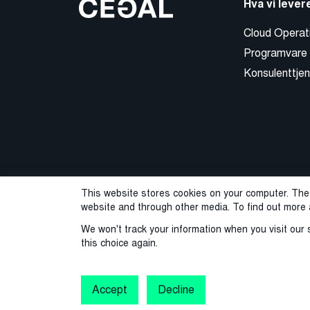
Hva vi lever
Cloud Operat
Programvare
Konsulenttjen
This website stores cookies on your computer. The
website and through other media. To find out more 
We won't track your information when you visit our s
this choice again.
© 2026 Cegal
Privacy Policy
Cookie Pol
Varslingstjeneste
Accept
Decline