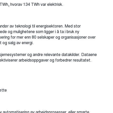
3 TWh, hvorav 134 TWh var elektrisk.
ndør av teknologi til energisektoren. Med stor
ede og mulighetene som ligger i å ta i bruk ny
alisering for mer enn 80 selskaper og organisasjoner over
t og salg av energi.
s kjernesystemer og andre relevante datakilder. Dataene
effektiviserer arbeidsoppgaver og forbedrer resultatet.
tøtte
av automatisering av arbeidsprosesser, eller smarte