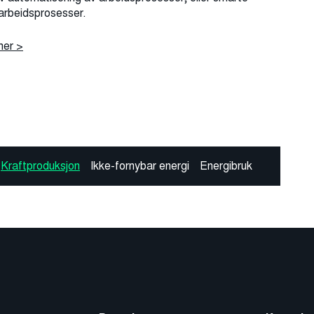
r arbeidsprosesser.
her >
Kraftproduksjon
Ikke-fornybar energi
Energibruk