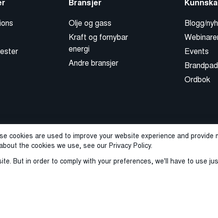
er
Bransjer
Kunnska
ions
Olje og gass
Blogg/nyh
Kraft og fornybar
Webinare
energi
ester
Events
Andre bransjer
Brandpad
Ordbok
se cookies are used to improve your website experience and provide m
about the cookies we use, see our Privacy Policy.
ite. But in order to comply with your preferences, we'll have to use ju
icy
Sales Terms and Conditions
ISO-sertifisering