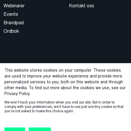
Webinarer
Kontakt oss
Events
Brandpad
Ordbok
This website stores cookies on your computer. These cookies
are used to improve your website experience and provide more
© 2026 Cegal
personalized services to you, both on this website and through
other media. To find out more about the cookies we use, see our
Privacy Policy
Cookie Policy
Sales Terms and Conditions
Privacy Policy.
We won't track your information when you visit our site. But in order to
ISO-sertifisering
Varslingstjeneste
comply with your preferences, we'll have to use just one tiny cookie so that
you're not asked to make this choice again.