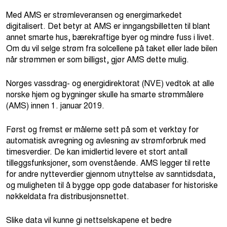
Med AMS er strømleveransen og energimarkedet
digitalisert. Det betyr at AMS er inngangsbilletten til blant
annet smarte hus, bærekraftige byer og mindre fuss i livet.
Om du vil selge strøm fra solcellene på taket eller lade bilen
når strømmen er som billigst, gjør AMS dette mulig.
Norges vassdrag- og energidirektorat (NVE) vedtok at alle
norske hjem og bygninger skulle ha smarte strømmålere
(AMS) innen 1. januar 2019.
Først og fremst er målerne sett på som et verktøy for
automatisk avregning og avlesning av strømforbruk med
timesverdier. De kan imidlertid levere et stort antall
tilleggsfunksjoner, som ovenstående. AMS legger til rette
for andre nytteverdier gjennom utnyttelse av sanntidsdata,
og muligheten til å bygge opp gode databaser for historiske
nøkkeldata fra distribusjonsnettet.
Slike data vil kunne gi nettselskapene et bedre