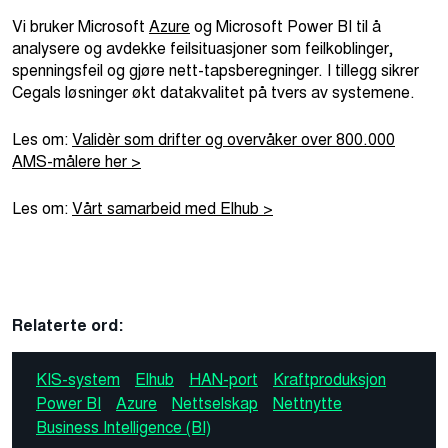
Vi bruker Microsoft
Azure
og Microsoft Power BI til å
analysere og avdekke feilsituasjoner som feilkoblinger,
spenningsfeil og gjøre nett-tapsberegninger. I tillegg sikrer
Cegals løsninger økt datakvalitet på tvers av systemene.
Les om:
Validèr som drifter og overvåker over 800.000
AMS-målere her >
Les om:
Vårt samarbeid med Elhub >
Relaterte ord:
KIS-system
Elhub
HAN-port
Kraftproduksjon
Power BI
Azure
Nettselskap
Nettnytte
Business Intelligence (BI)