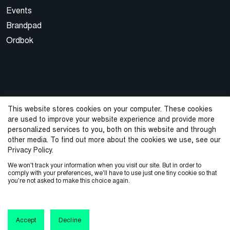
Events
Brandpad
Ordbok
This website stores cookies on your computer. These cookies
are used to improve your website experience and provide more
© 2026 Cegal
personalized services to you, both on this website and through
other media. To find out more about the cookies we use, see our
Privacy Policy
Cookie Policy
Sales Terms and Conditions
Privacy Policy.
We won't track your information when you visit our site. But in order to
ISO-sertifisering
Varslingstjeneste
comply with your preferences, we'll have to use just one tiny cookie so that
you're not asked to make this choice again.
Accept
Decline