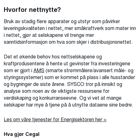
Hv
orfor
nettnytte?
Bruk av stadig flere apparater og utstyr som påvirker
leveringskvaliteten i nettet, mer småkraftverk som mater inn
i nettet, gjør at selskapene vil trenge mer
sanntidsinformasjon om hva som skjer i distribusjonsnettet.
Det et økende behov hos nettselskapene og
kraftprodusentene å hente ut gevinster fra investeringene
som er gjort i
AMS
(smarte strømmålere/avansert måle- og
styringssystemer) som er kommet på plass i alle husstander
og bygninger de siste årene. SYSCO tror på innsikt og
analyse som noen av de viktigste ressursene for
verdiskaping og konkurranseevne. Og vi vet at mange
selskaper har mye å tjene på å utnytte dataene sine bedre.
Les om våre tjenester for Energisektoren her >
Hva
gjør Cegal