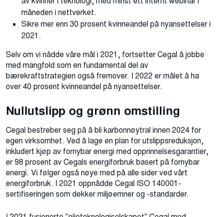
av kvinner i teknologi, med minst ett internt webinar i
måneden i nettverket.
Sikre mer enn 30 prosent kvinneandel på nyansettelser i
2021.
Selv om vi nådde våre mål i 2021, fortsetter Cegal å jobbe
med mangfold som en fundamental del av
bærekraftstrategien også fremover. I 2022 er målet å ha
over 40 prosent kvinneandel på nyansettelser.
Nullutslipp og grønn omstilling
Cegal bestreber seg på å bli karbonnøytral innen 2024 for
egen virksomhet. Ved å lage en plan for utslippsreduksjon,
inkludert kjøp av fornybar energi med opprinnelsesgarantier,
er 98 prosent av Cegals energiforbruk basert på fornybar
energi. Vi følger også nøye med på alle sider ved vårt
energiforbruk. I 2021 oppnådde Cegal ISO 140001-
sertifiseringen som dekker miljøemner og -standarder.
I 2021 fusjonerte "oljeteknologiselskapet" Cegal med