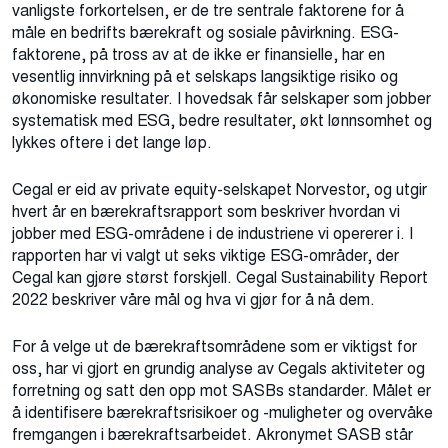
vanligste forkortelsen, er de tre sentrale faktorene for å
måle en bedrifts bærekraft og sosiale påvirkning. ESG-
faktorene, på tross av at de ikke er finansielle, har en
vesentlig innvirkning på et selskaps langsiktige risiko og
økonomiske resultater. I hovedsak får selskaper som jobber
systematisk med ESG, bedre resultater, økt lønnsomhet og
lykkes oftere i det lange løp.
Cegal er eid av private equity-selskapet Norvestor, og utgir
hvert år en bærekraftsrapport som beskriver hvordan vi
jobber med ESG-områdene i de industriene vi opererer i. I
rapporten har vi valgt ut seks viktige ESG-områder, der
Cegal kan gjøre størst forskjell. Cegal Sustainability Report
2022 beskriver våre mål og hva vi gjør for å nå dem.
For å velge ut de bærekraftsområdene som er viktigst for
oss, har vi gjort en grundig analyse av Cegals aktiviteter og
forretning og satt den opp mot SASBs standarder. Målet er
å identifisere bærekraftsrisikoer og -muligheter og overvåke
fremgangen i bærekraftsarbeidet. Akronymet SASB står