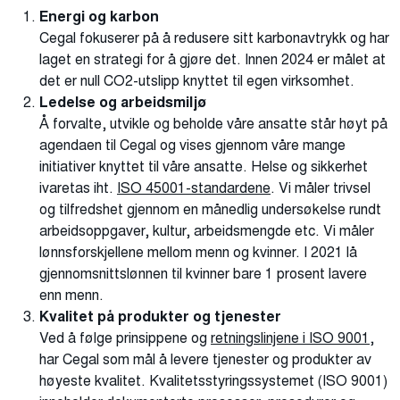
Energi og karbon
Cegal fokuserer på å redusere sitt karbonavtrykk og har
laget en strategi for å gjøre det. Innen 2024 er målet at
det er null CO2-utslipp knyttet til egen virksomhet.
Ledelse og arbeidsmiljø
Å forvalte, utvikle og beholde våre ansatte står høyt på
agendaen til Cegal og vises gjennom våre mange
initiativer knyttet til våre ansatte. Helse og sikkerhet
ivaretas iht.
ISO 45001-standardene
. Vi måler trivsel
og tilfredshet gjennom en månedlig undersøkelse rundt
arbeidsoppgaver, kultur, arbeidsmengde etc. Vi måler
lønnsforskjellene mellom menn og kvinner. I 2021 lå
gjennomsnittslønnen til kvinner bare 1 prosent lavere
enn menn.
Kvalitet på produkter og tjenester
Ved å følge prinsippene og
retningslinjene i ISO 9001
,
har Cegal som mål å levere tjenester og produkter av
høyeste kvalitet. Kvalitetsstyringssystemet (ISO 9001)