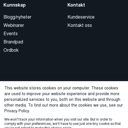
Kunnskap
Kontakt
Blogg/nyheter
Kundeservice
Webinarer
Kontakt oss
Events
Brandpad
Ordbok
This website stores cookies on your computer. These cookies
are used to improve your website experience and provide more
© 2026 Cegal
personalized services to you, both on this website and through
other media. To find out more about the cookies we use, see our
Privacy Policy
Cookie Policy
Sales Terms and Conditions
Privacy Policy.
We won't track your information when you visit our site. But in order to
ISO-sertifisering
Varslingstjeneste
comply with your preferences, we'll have to use just one tiny cookie so that