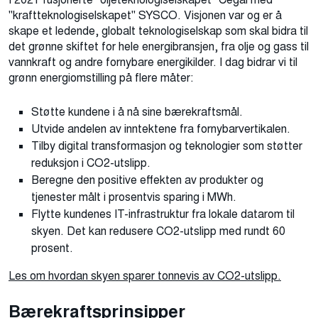
"kraftteknologiselskapet" SYSCO. Visjonen var og er å
skape et ledende, globalt teknologiselskap som skal bidra til
det grønne skiftet for hele energibransjen, fra olje og gass til
vannkraft og andre fornybare energikilder. I dag bidrar vi til
grønn energiomstilling på flere måter:
Støtte kundene i å nå sine bærekraftsmål.
Utvide andelen av inntektene fra fornybarvertikalen.
Tilby digital transformasjon og teknologier som støtter
reduksjon i CO2-utslipp.
Beregne den positive effekten av produkter og
tjenester målt i prosentvis sparing i MWh.
Flytte kundenes IT-infrastruktur fra lokale datarom til
skyen. Det kan redusere CO2-utslipp med rundt 60
prosent.
Les om hvordan skyen sparer tonnevis av CO2-utslipp.
Bærekraftsprinsipper