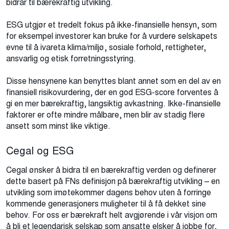
bidrar til bærekraftig utvikling.
ESG utgjør et tredelt fokus på ikke-finansielle hensyn, som
for eksempel investorer kan bruke for å vurdere selskapets
evne til å ivareta klima/miljø, sosiale forhold, rettigheter,
ansvarlig og etisk forretningsstyring.
Disse hensynene kan benyttes blant annet som en del av en
finansiell risikovurdering, der en god ESG-score forventes å
gi en mer bærekraftig, langsiktig avkastning. Ikke-finansielle
faktorer er ofte mindre målbare, men blir av stadig flere
ansett som minst like viktige.
Cegal og ESG
Cegal ønsker å bidra til en bærekraftig verden og definerer
dette basert på FNs definisjon på bærekraftig utvikling – en
utvikling som imøtekommer dagens behov uten å forringe
kommende generasjoners muligheter til å få dekket sine
behov. For oss er bærekraft helt avgjørende i vår visjon om
å bli et legendarisk selskap som ansatte elsker å jobbe for,