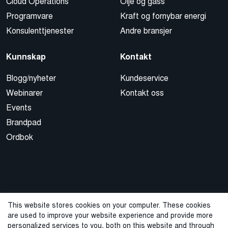
Cloud Operations
Olje og gass
Programvare
Kraft og fornybar energi
Konsulenttjenester
Andre bransjer
Kunnskap
Kontakt
Blogg/nyheter
Kundeservice
Webinarer
Kontakt oss
Events
Brandpad
Ordbok
This website stores cookies on your computer. These cookies
are used to improve your website experience and provide more
© 2026 Cegal
personalized services to you, both on this website and through