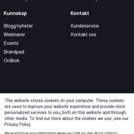
Kunnskap
Kontakt
Blogg/nyheter
Kundeservice
Webinarer
Kontakt oss
Events
Brandpad
Ordbok
This website stores cookies on your computer. These cookies
are used to improve your website experience and provide more
© 2026 Cegal
personalized services to you, both on this website and through
other media. To find out more about the cookies we use, see our
Privacy Policy
Cookie Policy
Sales Terms and Conditions
Privacy Policy.
We won't track your information when you visit our site. But in order to