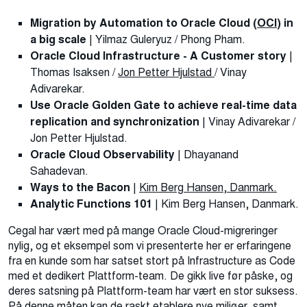
Migration by Automation to Oracle Cloud (
OCI
) in
a big scale
| Yilmaz Guleryuz / Phong Pham.
Oracle Cloud Infrastructure - A Customer story
|
Thomas Isaksen /
Jon Petter Hjulstad
/ Vinay
Adivarekar.
Use Oracle Golden Gate to achieve real-time data
replication and synchronization
| Vinay Adivarekar /
Jon Petter Hjulstad.
Oracle Cloud Observability
| Dhayanand
Sahadevan.
Ways to the Bacon
|
Kim Berg Hansen, Danmark.
Analytic Functions 101
| Kim Berg Hansen, Danmark.
Cegal har vært med på mange Oracle Cloud-migreringer
nylig, og et eksempel som vi presenterte her er erfaringene
fra en kunde som har satset stort på Infrastructure as Code
med et dedikert Plattform-team. De gikk live før påske, og
deres satsning på Plattform-team har vært en stor suksess.
På denne måten kan de raskt etablere nye miljøer, samt