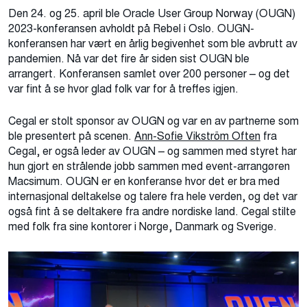
Den 24. og 25. april ble Oracle User Group Norway (OUGN)
2023-konferansen avholdt på Rebel i Oslo. OUGN-
konferansen har vært en årlig begivenhet som ble avbrutt av
pandemien. Nå var det fire år siden sist OUGN ble
arrangert. Konferansen samlet over 200 personer – og det
var fint å se hvor glad folk var for å treffes igjen.
Cegal er stolt sponsor av OUGN og var en av partnerne som
ble presentert på scenen.
Ann-Sofie Vikström Often
fra
Cegal, er også leder av OUGN – og sammen med styret har
hun gjort en strålende jobb sammen med event-arrangøren
Macsimum. OUGN er en konferanse hvor det er bra med
internasjonal deltakelse og talere fra hele verden, og det var
også fint å se deltakere fra andre nordiske land. Cegal stilte
med folk fra sine kontorer i Norge, Danmark og Sverige.