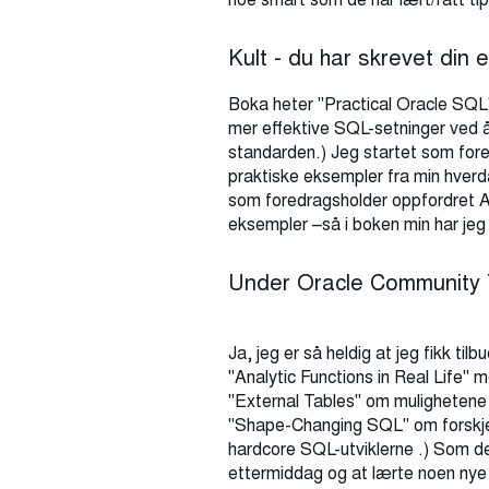
Kult - du har skrevet din 
Boka heter "Practical Oracle SQL
mer effektive SQL-setninger ved 
standarden.) Jeg startet som fore
praktiske eksempler fra min hverda
som foredragsholder oppfordret A
eksempler –så i boken min har jeg 
Under Oracle Community To
Ja, jeg er så heldig at jeg fikk 
"Analytic Functions in Real Life"
"External Tables" om mulighetene f
"Shape-Changing SQL" om forskjel
hardcore SQL-utviklerne .) Som d
ettermiddag og at lærte noen nye 