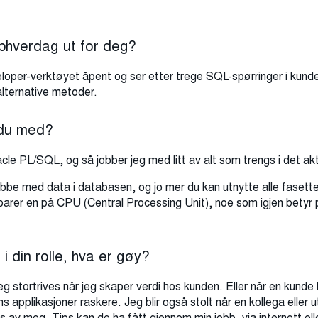
bbhverdag ut for deg?
oper-verktøyet åpent og ser etter trege SQL-spørringer i kun
 alternative metoder.
 du med?
e PL/SQL, og så jobber jeg med litt av alt som trengs i det akt
bbe med data i databasen, og jo mer du kan utnytte alle fasett
arer en på CPU (Central Processing Unit), noe som igjen betyr p
i din rolle, hva er gøy?
eg stortrives når jeg skaper verdi hos kunden. Eller når en kunde
 applikasjoner raskere. Jeg blir også stolt når en kollega eller u
s av meg. Tips kan de ha fått gjennom min jobb, via internett ell