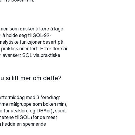
 men som ønsker å lære å lage
 å holde seg til SQL-92-
nalytiske funksjoner basert på
raktisk orientert. Etter flere år
 avansert SQL via praktiske
 si litt mer om dette?
l ettermiddag med 3 foredrag:
samme målgruppe som boken min),
e for utviklere og
DBA
er), samt
etene til SQL (for de mest
um hadde en spennende