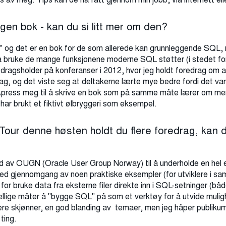
egen bok - kan du si litt mer om den?
" og det er en bok for de som allerede kan grunnleggende SQL,
å bruke de mange funksjonene moderne SQL støtter (i stedet for
dragsholder på konferanser i 2012, hvor jeg holdt foredrag om a
g, og det viste seg at deltakerne lærte mye bedre fordi det var p
press meg til å skrive en bok som på samme måte lærer om mer
har brukt et fiktivt ølbryggeri som eksempel.
ur denne høsten holdt du flere foredrag, kan du
tilbud av OUGN (Oracle User Group Norway) til å underholde en he
 med gjennomgang av noen praktiske eksempler (for utviklere i 
or bruke data fra eksterne filer direkte inn i SQL-setninger (båd
lige måter å "bygge SQL" på som et verktøy for å utvide muligh
ere skjønner, en god blanding av temaer, men jeg håper publik
ting.