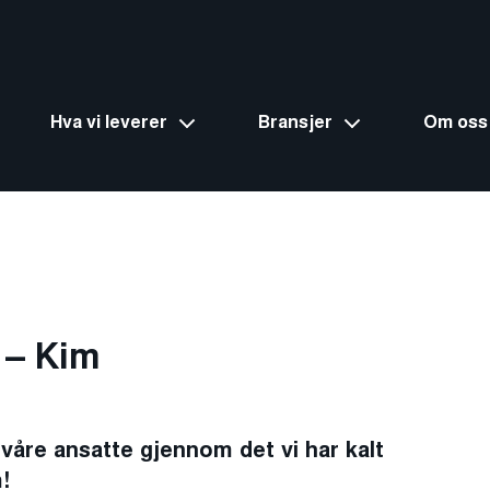
Hva vi leverer
Bransjer
Om oss
 – Kim
em våre ansatte gjennom det vi har kalt
!