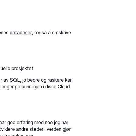
denes
databaser
, for så å omskrive
uelle prosjektet.
er av SQL, jo bedre og raskere kan
enger på bunnlinjen i disse
Cloud
 har god erfaring med noe jeg har
tviklere andre steder i verden gjør
er fra boken min.