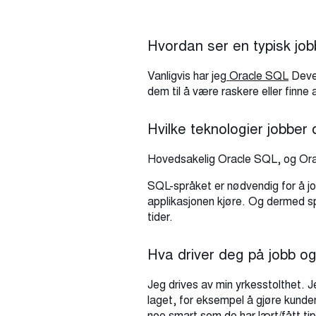
Hvordan ser en typisk jo
Vanligvis har jeg
Oracle SQL
Devel
dem til å være raskere eller finne
Hvilke teknologier jobber
Hovedsakelig Oracle SQL, og Oracl
SQL-språket er nødvendig for å jo
applikasjonen kjøre. Og dermed sp
tider.
Hva driver deg på jobb og 
Jeg drives av min yrkesstolthet. J
laget, for eksempel å gjøre kundens
noe smart som de har lært/fått tip