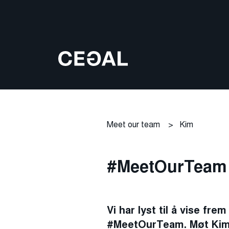
Meet our team
>
Kim
#MeetOurTeam
Vi har lyst til å vise fr
#MeetOurTeam. Møt Kim