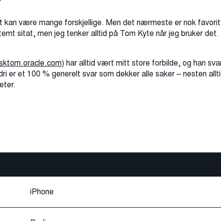
?
et kan være mange forskjellige. Men det nærmeste er nok favoritt
emt sitat, men jeg tenker alltid på Tom Kyte når jeg bruker det.
asktom.oracle.com
) har alltid vært mitt store forbilde, og han sva
dri er et 100 % generelt svar som dekker alle saker – nesten alltid
eter.
iPhone