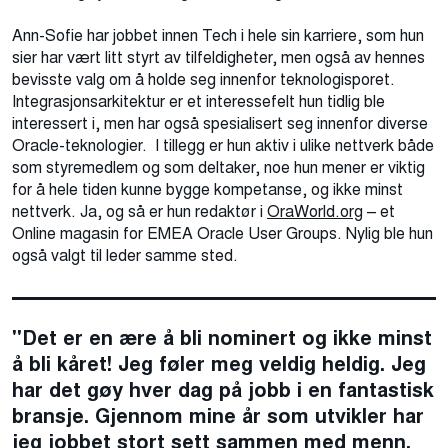
Ann-Sofie har jobbet innen Tech i hele sin karriere, som hun
sier har vært litt styrt av tilfeldigheter, men også av hennes
bevisste valg om å holde seg innenfor teknologisporet.
Integrasjonsarkitektur er et interessefelt hun tidlig ble
interessert i, men har også spesialisert seg innenfor diverse
Oracle-teknologier. I tillegg er hun aktiv i ulike nettverk både
som styremedlem og som deltaker, noe hun mener er viktig
for å hele tiden kunne bygge kompetanse, og ikke minst
nettverk. Ja, og så er hun redaktør i
OraWorld.org
– et
Online magasin for EMEA Oracle User Groups. Nylig ble hun
også valgt til leder samme sted.
"Det er en ære å bli nominert og ikke minst
å bli kåret! Jeg føler meg veldig heldig. Jeg
har det gøy hver dag på jobb i en fantastisk
bransje. Gjennom mine år som utvikler har
jeg jobbet stort sett sammen med menn.