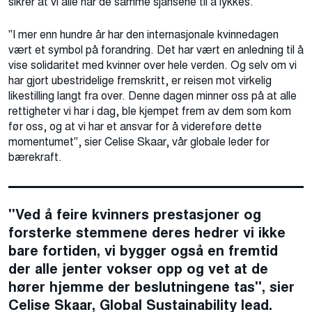
sikrer at vi alle har de samme sjansene til å lykkes.
"
"I mer enn hundre år har den internasjonale kvinnedagen
vært et symbol på forandring. Det har vært en anledning til å
vise solidaritet med kvinner over hele verden. Og selv om vi
har gjort ubestridelige fremskritt, er reisen mot virkelig
likestilling langt fra over. Denne dagen minner oss på at alle
rettigheter vi har i dag, ble kjempet frem av dem som kom
før oss, og at vi har et ansvar for å videreføre dette
momentumet", sier Celise Skaar, vår globale leder for
bærekraft
.
"Ved å feire kvinners prestasjoner og
forsterke stemmene deres hedrer vi ikke
bare fortiden, vi bygger også en fremtid
der alle jenter vokser opp og vet at de
hører hjemme der beslutningene tas", sier
Celise Skaar, Global Sustainability lead.