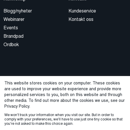
Blogg/nyheter
Kundeservice
Webinarer
Kontakt oss
Events
Brandpad
Ordbok
This website stores cookies on your computer. These cookies
are used to improve your website experience and provide more
© 2026 Cegal
personalized services to you, both on this website and through
other media. To find out more about the cookies we use, see our
Privacy Policy
Cookie Policy
Sales Terms and Conditions
Privacy Policy.
We won't track your information when you visit our site. But in order to
ISO-sertifisering
Varslingstjeneste
comply with your preferences, we'll have to use just one tiny cookie so that
you're not asked to make this choice again.