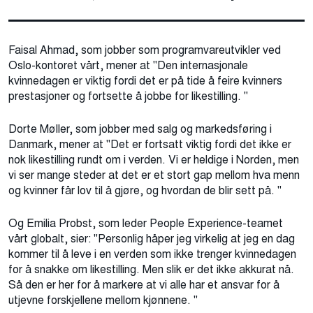
Faisal Ahmad, som jobber som programvareutvikler ved
Oslo-kontoret vårt, mener at "Den internasjonale
kvinnedagen er viktig fordi det er på tide å feire kvinners
prestasjoner og fortsette å jobbe for likestilling.
"
Dorte Møller, som jobber med salg og markedsføring i
Danmark, mener at "Det er fortsatt viktig fordi det ikke er
nok likestilling rundt om i verden.
Vi er heldige i Norden, men
vi ser mange steder at det er et stort gap mellom hva menn
og kvinner får lov til å gjøre, og hvordan de blir sett på.
"
Og Emilia Probst, som leder People Experience-teamet
vårt globalt, sier: "Personlig håper jeg virkelig at jeg en dag
kommer til å leve i en verden som ikke trenger kvinnedagen
for å snakke om likestilling. Men slik er det ikke akkurat nå
.
Så
den er her for å markere at vi alle har et ansvar for å
utjevne forskjellene mellom kjønnene.
"