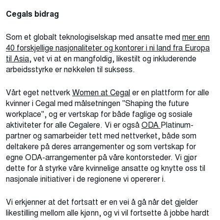
Cegals
bidrag
Som et globalt teknologiselskap med ansatte med
mer enn
40 forskjellige nasjonaliteter og kontorer i ni land fra Europa
til Asia,
vet vi at en mangfoldig, likestilt og inkluderende
arbeidsstyrke er nøkkelen til suksess
.
Vårt eget nettverk
Women at Cegal
er en plattform for alle
kvinner i Cegal med målsetningen "Shaping the future
workplace", og er vertskap for både faglige og sosiale
aktiviteter for alle Cegalere. Vi er også
ODA
Platinum-
partner og samarbeider tett med nettverket, både som
deltakere på deres arrangementer og som vertskap for
egne ODA-arrangementer på våre kontorsteder. Vi gjør
dette for å styrke våre kvinnelige ansatte og knytte oss til
nasjonale initiativer i de regionene vi opererer i
.
Vi erkjenner at det fortsatt er en vei å gå når det gjelder
likestilling mellom alle kjønn, og vi vil fortsette å jobbe hardt