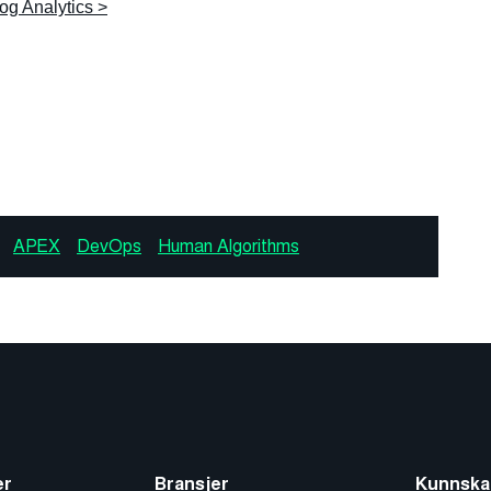
og Analytics >
APEX
DevOps
Human Algorithms
er
Bransjer
Kunnska