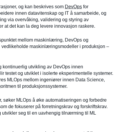
rasjoner, og kan beskrives som
DevOps
for
eidere innen datavitenskap og IT å samarbeide, og
ng via overvåking, validering og styring av
 at det kan la deg levere innovasjon raskere.
ngspunktet mellom maskinlæring, DevOps og
og vedlikeholde maskinlæringsmodeller i produksjon –
kontinuerlig utvikling av DevOps innen
testet og utviklet i isolerte eksperimentelle systemer.
ktiseres MLOps mellom ingeniører innen Data Science,
oritmen til produksjonssystemer.
r, søker MLOps å øke automatiseringen og forbedre
m de fokuserer på forretningskrav og forskriftskrav.
utvikler seg til en uavhengig tilnærming til ML