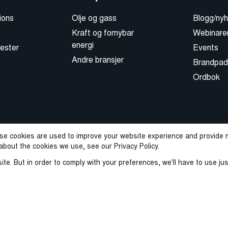
ions
Olje og gass
Blogg/nyh
Kraft og fornybar
Webinare
energi
ester
Events
Andre bransjer
Brandpad
Ordbok
se cookies are used to improve your website experience and provide m
about the cookies we use, see our Privacy Policy.
ite. But in order to comply with your preferences, we'll have to use ju
icy
Sales Terms and Conditions
ISO-sertifisering