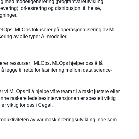
ing med modellgenerering (programvareutvikling
evering), orkestrering og distribusjon, til helse,
gninger.
lOps. MLOps fokuserer på operasjonalisering av ML-
ing av alle typer AI-modeller.
sterer ressurser i MLOps. MLOps hjelper oss å få
 legge til rette for fasilitering mellom data science-
r vi MLOps til å hjelpe våre team til å raskt justere eller
nne raskere ledelsesintervensjonen er spesielt viktig
er viktig for oss i Cegal.
roduktiviteten av vår maskinlæringsutvikling, noe som