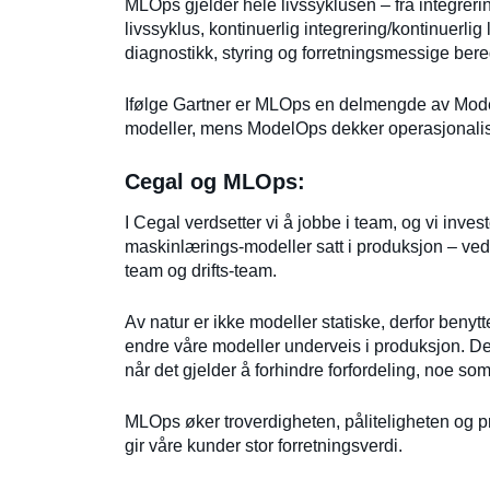
MLOps gjelder hele livssyklusen – fra integrer
livssyklus, kontinuerlig integrering/kontinuerlig l
diagnostikk, styring og forretningsmessige bere
Ifølge Gartner er MLOps en delmengde av Mode
modeller, mens ModelOps dekker operasjonaliser
Cegal og MLOps:
I Cegal verdsetter vi å jobbe i team, og vi inve
maskinlærings-modeller satt i produksjon – ved å
team og drifts-team.
Av natur er ikke modeller statiske, derfor benytte
endre våre modeller underveis i produksjon. De
når det gjelder å forhindre forfordeling, noe som 
MLOps øker troverdigheten, påliteligheten og p
gir våre kunder stor forretningsverdi.