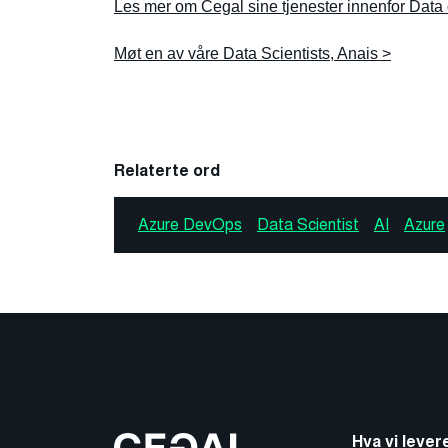
Les mer om Cegal sine tjenester innenfor Data 
Møt en av våre Data Scientists, Anais >
Relaterte ord
Azure DevOps
Data Scientist
AI
Azure
Hva vi lever