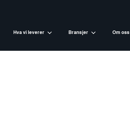
Hva vi leverer
Bransjer
Om oss