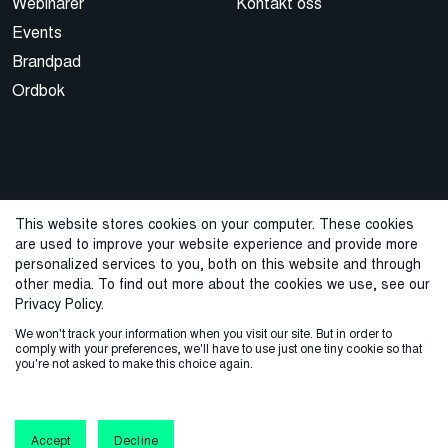
Webinarer
Kontakt oss
Events
Brandpad
Ordbok
This website stores cookies on your computer. These cookies
are used to improve your website experience and provide more
© 2026 Cegal
personalized services to you, both on this website and through
other media. To find out more about the cookies we use, see our
Privacy Policy
Cookie Policy
Sales Terms and Conditions
Privacy Policy.
We won't track your information when you visit our site. But in order to
ISO-sertifisering
Varslingstjeneste
comply with your preferences, we'll have to use just one tiny cookie so that
you're not asked to make this choice again.
Accept
Decline