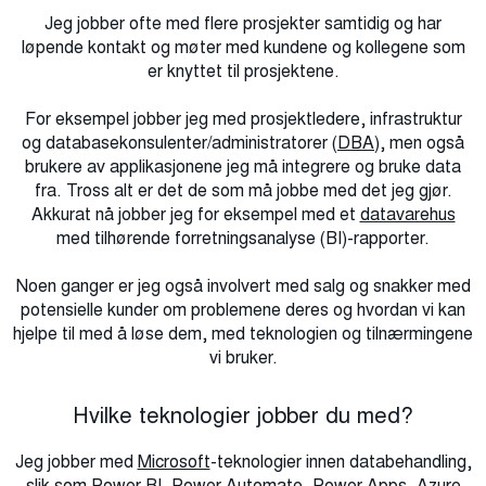
Jeg jobber ofte med flere prosjekter samtidig og har
løpende kontakt og møter med kundene og kollegene som
er knyttet til prosjektene.
For eksempel jobber jeg med prosjektledere, infrastruktur
og databasekonsulenter/administratorer (
DBA
), men også
brukere av applikasjonene jeg må integrere og bruke data
fra. Tross alt er det de som må jobbe med det jeg gjør.
Akkurat nå jobber jeg for eksempel med et
datavarehus
med tilhørende forretningsanalyse (BI)-rapporter.
Noen ganger er jeg også involvert med salg og snakker med
potensielle kunder om problemene deres og hvordan vi kan
hjelpe til med å løse dem, med teknologien og tilnærmingene
vi bruker.
Hvilke teknologier jobber du med?
Jeg jobber med
Microsoft
-teknologier innen databehandling,
slik som
Power BI
, Power Automate,
Power Apps
,
Azure