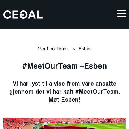
Meet our team
>
Esben
#MeetOurTeam –Esben
Vi har lyst til å vise frem våre ansatte
gjennom det vi har kalt #MeetOurTeam.
Møt Esben!