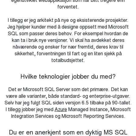
egenutviklet webapplikasjon som har blitt tregere enn
forventet.
I tillegg er jeg arkitekt på nye og eksisterende prosjekter.
Jeg hjelper kunder med å designe oppsett med Microsoft
SQL som passer deres behov. For eksempel hvordan de
kan ta i bruk nye versjoner. Vi skal ha avdekket deres
nåværende og ønsker for nær fremtid, deres krav til
sikkerhet, forventningen til fart og en liten sjekk på
totalbudsjettet.
Hvilke teknologier jobber du med?
Det er Microsoft SQL Server som det primære. Det kan
være alle varianter, både standard- og enterprise-utgaver.
Selv har jeg fulgt SQL siden versjon 6.5 tilbake på 90-tallet.
I tillegg jobber jeg med
Azure
Managed Instance, Microsoft
Integration Services og Microsoft Reporting Services.
Du er en anerkjent som en dyktig MS SQL