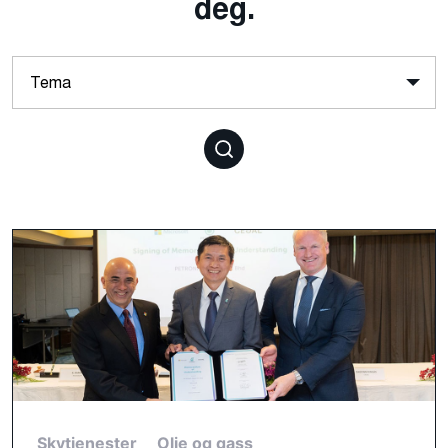
deg.
Skytjenester
Olje og gass