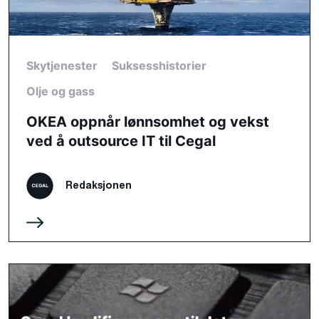
Skytjenester
Suksesshistorier
Olje og gass
OKEA oppnår lønnsomhet og vekst
ved å outsource IT til Cegal
Redaksjonen