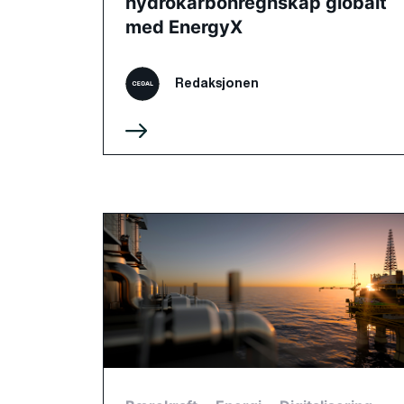
hydrokarbonregnskap globalt
med EnergyX
Redaksjonen