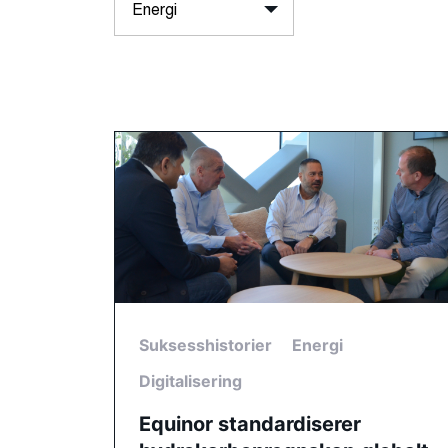
Suksesshistorier
Energi
Digitalisering
Equinor standardiserer