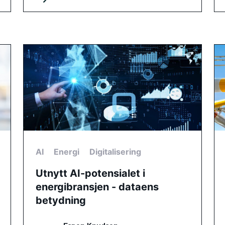
AI
Energi
Digitalisering
Utnytt AI-potensialet i
energibransjen - dataens
betydning