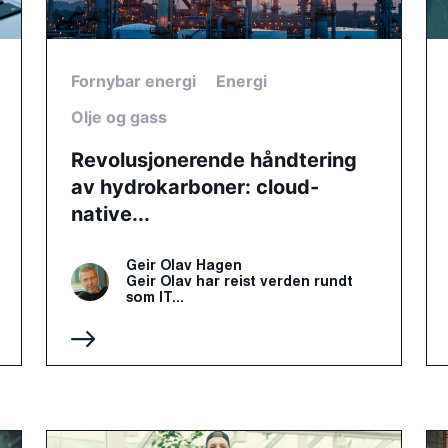
Fornybar energi
Energi
Olje og gass
Revolusjonerende håndtering
av hydrokarboner: cloud-
native...
Geir Olav Hagen
Geir Olav har reist verden rundt
som IT...