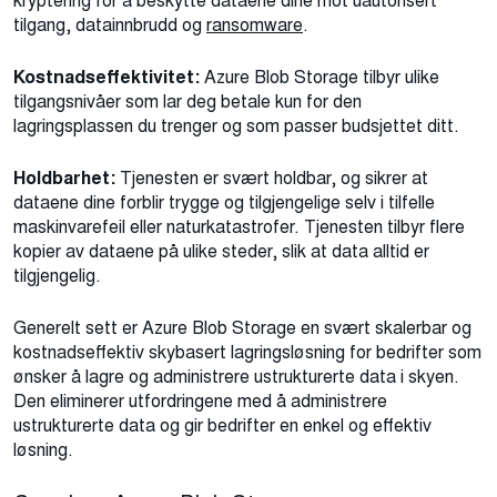
kryptering for å beskytte dataene dine mot uautorisert
tilgang, datainnbrudd og
ransomware
.
Kostnadseffektivitet:
Azure Blob Storage tilbyr ulike
tilgangsnivåer som lar deg betale kun for den
lagringsplassen du trenger og som passer budsjettet ditt.
Holdbarhet:
Tjenesten er svært holdbar, og sikrer at
dataene dine forblir trygge og tilgjengelige selv i tilfelle
maskinvarefeil eller naturkatastrofer. Tjenesten tilbyr flere
kopier av dataene på ulike steder, slik at data alltid er
tilgjengelig.
Generelt sett er Azure Blob Storage en svært skalerbar og
kostnadseffektiv skybasert lagringsløsning for bedrifter som
ønsker å lagre og administrere ustrukturerte data i skyen.
Den eliminerer utfordringene med å administrere
ustrukturerte data og gir bedrifter en enkel og effektiv
løsning.