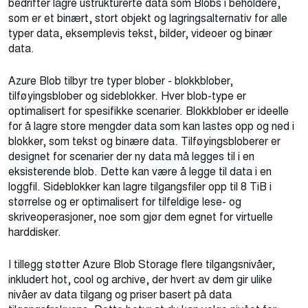
bedrifter lagre ustrukturerte data som Blobs i beholdere,
som er et binært, stort objekt og lagringsalternativ for alle
typer data, eksemplevis
tekst, bilder, videoer og binær
data.
Azure Blob tilbyr tre typer blober - blokkblober,
tilføyingsblober og sideblokker. Hver blob-type er
optimalisert for spesifikke scenarier. Blokkblober er ideelle
for å lagre store mengder data som kan lastes opp og ned i
blokker, som tekst og binære data. Tilføyingsbloberer er
designet for scenarier der ny data må legges til i en
eksisterende blob. Dette kan være å legge til data i en
loggfil. Sideblokker kan lagre tilgangsfiler opp til 8 TiB i
størrelse og er optimalisert for tilfeldige lese- og
skriveoperasjoner, noe som gjør dem egnet for virtuelle
harddisker.
I tillegg støtter Azure Blob Storage flere tilgangsnivåer,
inkludert hot, cool og archive, der hvert av dem gir ulike
nivåer av data tilgang og priser basert på data