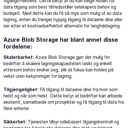
tilgangsfrekvens. Dette betyr at du kan velge nivået for
data tilgang som best tilfredsstiller selskapets behov og
budsjett. Med dette kan du få så mye som mulig ut av data
lagring, enten du trenger hyppig tilgang til dataene dine eller
ser etter et kostnadseffektivt alternativ for langtidslagring.
Azure Blob Storage har blant annet disse
fordelene:
Skalerbarhet:
Azure Blob Storage gjør det mulig for
bedrifter å skalere lagringskapasiteten raskt og enkelt
ettersom behov endrer seg, slik at fokus kan holdes på
vekst uten bekymringer for lagring.
Tilgjengelighet:
Få
tilgang til dataene dine fra hvor som
helst og når som helst. Dette betyr at bedrifter kan arbeide
eksternt, samarbeide om prosjekter og få tilgang til data fra
flere enheter.
Sikkerhet:
Tjenesten tilbyr rollebasert tilgangskontroll og