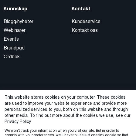
Kunnskap
Kontakt
Blogg/nyheter
Kundeservice
Webinarer
Kontakt oss
Events
Brandpad
Ordbok
This website stores cookies on your computer. These cookies
are used to improve your website experience and provide more
© 2026 Cegal
personalized services to you, both on this website and through
other media. To find out more about the cookies we use, see our
Privacy Policy
Cookie Policy
Sales Terms and Conditions
Privacy Policy.
We won't track your information when you visit our site. But in order to
ISO-sertifisering
Varslingstjeneste
comply with your preferences, we'll have to use just one tiny cookie so that