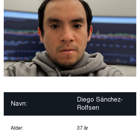
Diego Sánchez-
Navn:
Rolfsen
Alder:
37 år