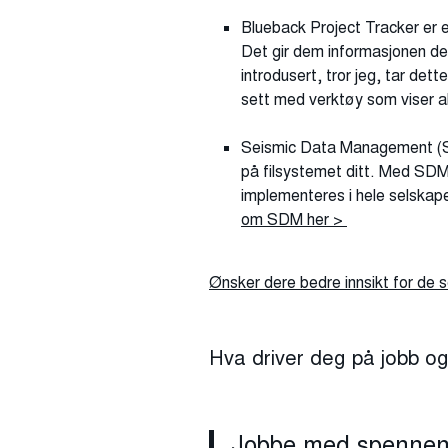
Blueback Project Tracker er 
Det gir dem informasjonen de
introdusert, tror jeg, tar dett
sett med verktøy som viser all
Seismic Data Management (SDM
på filsystemet ditt. Med SDM e
implementeres i hele selskapet
om SDM her >
Ønsker dere bedre innsikt for de
Hva driver deg på jobb og 
Jobbe med spennende