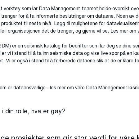
et verktøy som lar Data Management-teamet holde oversikt over s
 trenger for å ta informerte beslutninger om dataene. Noen av d
e produktet til neste nivå. Legg til mulighetene for datavisualiseri
e i organisasjonen det de trenger, og gjerne vil se.
Les mer om 
) er en seismisk katalog for bedrifter som lar deg se dine sei
r vi i stand til å ta inn seismiske data og vise live spor på en 
. Vi er også i stand til å forberede dataene slik at de er klare f
 som er dataansvarlige - les mer om våre Data Management løsni
i din rolle, hva er gøy?
 prosjekter som gir stor verdi for våre 