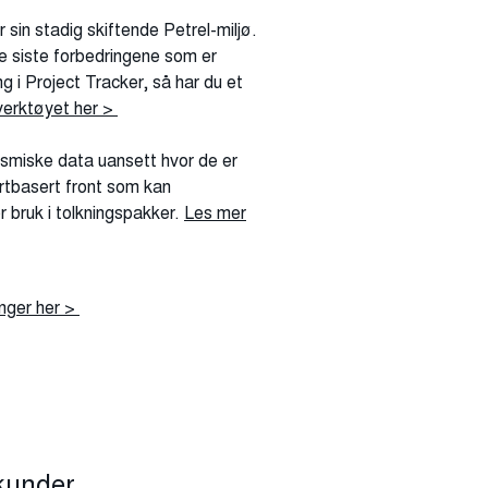
in stadig skiftende Petrel-miljø.
e siste forbedringene som er
ng i Project Tracker, så har du et
verktøyet her >
smiske data uansett hvor de er
kartbasert front som kan
or bruk i tolkningspakker.
Les mer
nger her >
kunder.