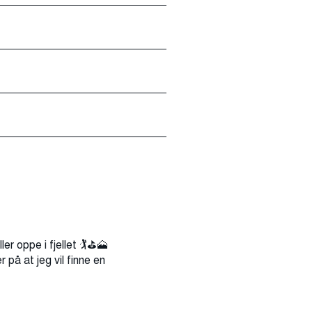
r oppe i fjellet 🏌️⛳🗻
 på at jeg vil finne en