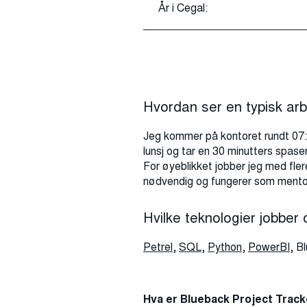
År i Cegal:
Hvordan ser en typisk ar
Jeg kommer på kontoret rundt 07:3
lunsj og tar en 30 minutters spaser
For øyeblikket jobber jeg med flere
nødvendig og fungerer som mentor
Hvilke teknologier jobber
Petrel
,
SQL
,
Python
,
PowerBI
, B
Hva er Blueback Project Trac