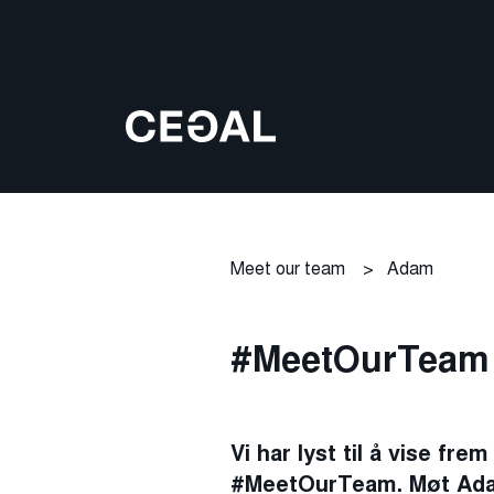
Meet our team
>
Adam
#MeetOurTeam
Vi har lyst til å vise fr
#MeetOurTeam. Møt Ad