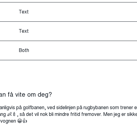
Text
Text
Both
an få vite om deg?
nligvis på golfbanen, ved sidelinjen på rugbybanen som trener elle
g 👶🍼, så det vil nok bli mindre fritid fremover. Men jeg er sikker
evognen 😀👍