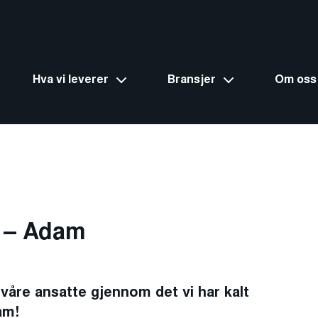
Hva vi leverer
Bransjer
Om oss
 – Adam
em våre ansatte gjennom det vi har kalt
am!