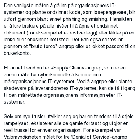
Den vanligste måten å gå inn på organisasjoners IT-
systemer og plante ondsinnet kode, som løsepengevare, blir
utført gjennom blant annet phishing og smishing. Hensikten
er å lure brukere på alle nivåer til å åpne et ondsinnet
dokument (for eksempel et e-postvedlegg) eller klikke på en
lenke til et ondsinnet nettsted. Det kan også settes inn
gjennom et "brute force"-angrep eller et lekket passord til en
brukerkonto.
Et annet trend ord er «Supply Chain»-angrep, som er en
annen måte for cyberkriminelle å komme inn i
målorganisasjonens IT-systemer. Ved å angripe eller plante
skadevare på leverandørenes IT-systemer, kan de få tilgang
til den målrettede organisasjonens informasjon eller IT-
systemer.
Selv om nye trusler utvikler seg og har en tendens til å stjele
rampelyset, eksisterer alle de gamle fortsatt og utgjør en
reell trussel for enhver organisasjon. For eksempel var
Valgmyndigheten målet for tre ‘Denial of Service’-angrep