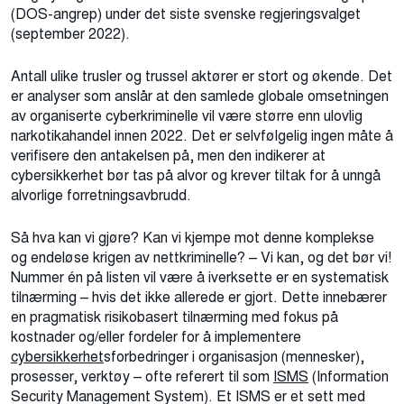
(DOS-angrep) under det siste svenske regjeringsvalget
(september 2022).
Antall ulike trusler og trussel aktører er stort og økende. Det
er analyser som anslår at den samlede globale omsetningen
av organiserte cyberkriminelle vil være større enn ulovlig
narkotikahandel innen 2022. Det er selvfølgelig ingen måte å
verifisere den antakelsen på, men den indikerer at
cybersikkerhet bør tas på alvor og krever tiltak for å unngå
alvorlige forretningsavbrudd.
Så hva kan vi gjøre? Kan vi kjempe mot denne komplekse
og endeløse krigen av nettkriminelle? – Vi kan, og det bør vi!
Nummer én på listen vil være å iverksette er en systematisk
tilnærming – hvis det ikke allerede er gjort. Dette innebærer
en pragmatisk risikobasert tilnærming med fokus på
kostnader og/eller fordeler for å implementere
cybersikkerhet
sforbedringer i organisasjon (mennesker),
prosesser, verktøy – ofte referert til som
ISMS
(Information
Security Management System). Et ISMS er et sett med