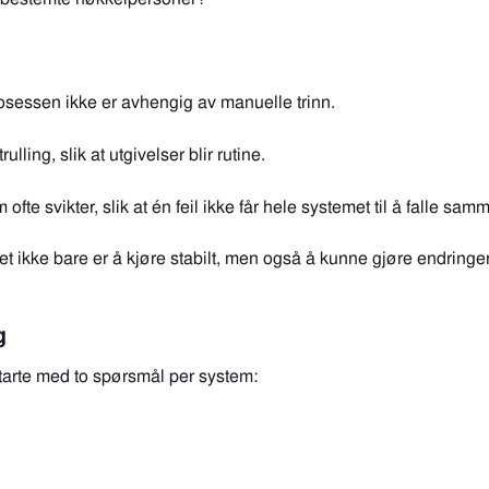
rosessen ikke er avhengig av manuelle trinn.
lling, slik at utgivelser blir rutine.
fte svikter, slik at én feil ikke får hele systemet til å falle sam
et ikke bare er å kjøre stabilt, men også å kunne gjøre endringe
g
starte med to spørsmål per system: