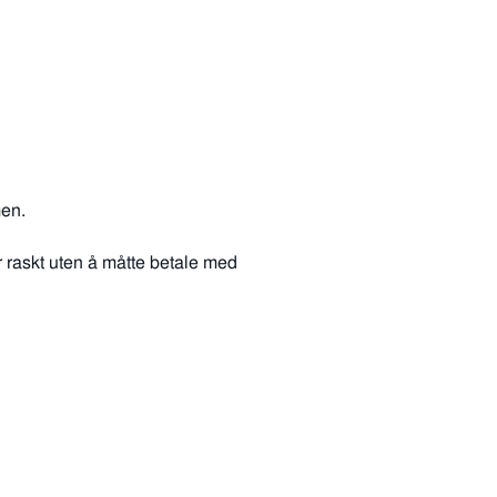
men.
r raskt uten å måtte betale med