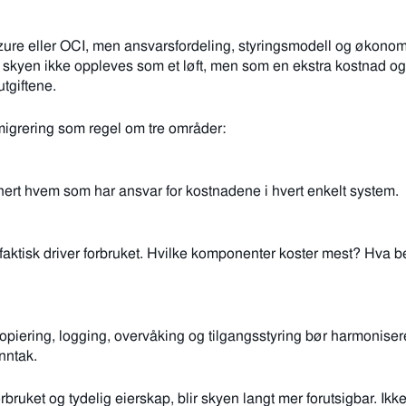
ure eller OCI, men ansvarsfordeling, styringsmodell og økonomio
 skyen ikke oppleves som et løft, men som en ekstra kostnad og et
utgiftene.
 migrering som regel om tre områder:
nert hvem som har ansvar for kostnadene i hvert enkelt system.
aktisk driver forbruket. Hvilke komponenter koster mest? Hva bet
opiering, logging, overvåking og tilgangsstyring bør harmoniseres,
nntak.
ruket og tydelig eierskap, blir skyen langt mer forutsigbar. Ikke fo