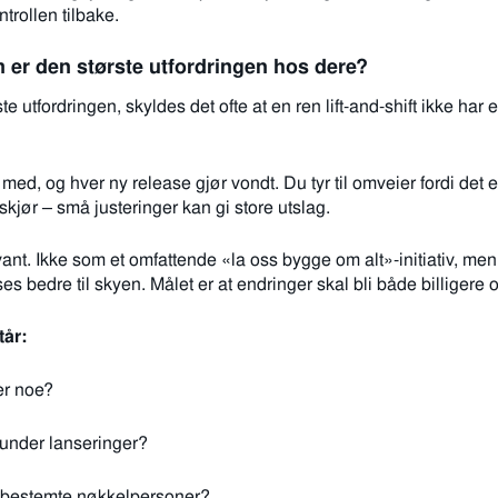
ntrollen tilbake.
m er den største utfordringen hos dere?
te utfordringen, skyldes det ofte at en ren lift-and-shift ikke ha
med, og hver ny relea­se gjør vondt. Du tyr til omveier fordi det
kjør – små justeringer kan gi store utslag.
vant. Ikke som et omfattende «la oss bygge om alt»-initiativ, me
es bedre til skyen. Målet er at endringer skal bli både billigere o
tår:
er noe?
 under lanseringer?
v bestemte nøkkelpersoner?