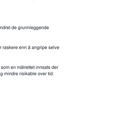
r endret de grunnleggende
 er raskere enn å angripe selve
n som en målrettet innsats der
g mindre risikable over tid.