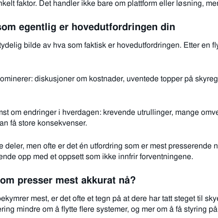
nkelt faktor. Det handler ikke bare om plattform eller løsning, m
som egentlig er hovedutfordringen din
tydelig bilde av hva som faktisk er hovedutfordringen. Etter en f
minerer: diskusjoner om kostnader, uventede topper på skyreg
emst om endringer i hverdagen: krevende utrullinger, mange omve
kan få store konsekvenser.
e deler, men ofte er det én utfordring som er mest presserende n
 ende opp med et oppsett som ikke innfrir forventningene.
 som presser mest akkurat nå?
kymrer mest, er det ofte et tegn på at dere har tatt steget til sky
ing mindre om å flytte flere systemer, og mer om å få styring på 