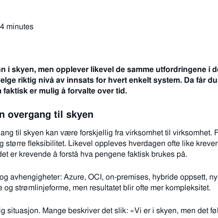
 4 minutes
inn i skyen, men opplever likevel de samme utfordringene i d
elge riktig nivå av innsats for hvert enkelt system. Da får du
aktisk er mulig å forvalte over tid.
en overgang til skyen
ang til skyen kan være forskjellig fra virksomhet til virksomhet
g større fleksibilitet. Likevel oppleves hverdagen ofte like krevend
det er krevende å forstå hva pengene faktisk brukes på.
 og avhengigheter: Azure, OCI, on-premises, hybride oppsett, nye
og strømlinjeforme, men resultatet blir ofte mer kompleksitet.
lig situasjon. Mange beskriver det slik: «Vi er i skyen, men det 