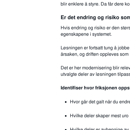
blir enklere å styre. Da får dere ko
Er det endring og risiko so
Hvis endring og risiko er den størs
egenskapene i systemet.
Løsningen er fortsatt tung å jobbe 
årsaken, og driften oppleves som s
Det er her modernisering blir rele
utvalgte deler av løsningen tilpass
Identifiser hvor friksjonen opps
Hvor går det galt når du endr
Hvilke deler skaper mest uro
Hvilke deler er avhengige a