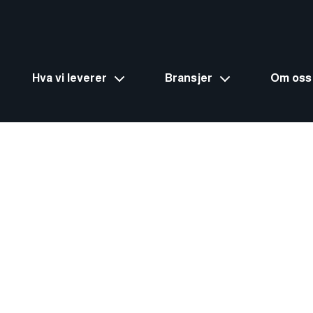
Hva vi leverer
Bransjer
Om oss