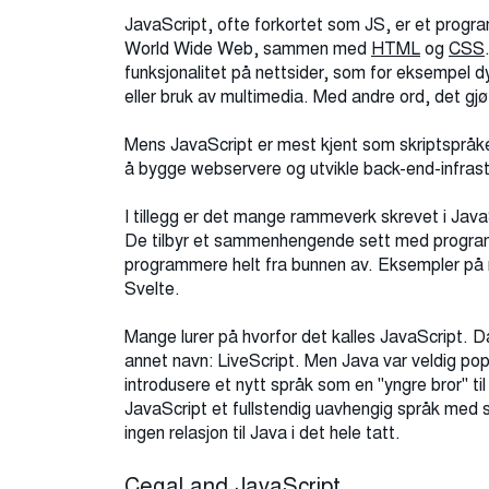
JavaScript, ofte forkortet som JS, er et progr
World Wide Web, sammen med
HTML
og
CSS
funksjonalitet på nettsider, som for eksempel d
eller bruk av multimedia. Med andre ord, det gjør
Mens JavaScript er mest kjent som skriptspråket
å bygge webservere og utvikle back-end-infrastr
I tillegg er det mange rammeverk skrevet i Java
De tilbyr et sammenhengende sett med programv
programmere helt fra bunnen av. Eksempler på 
Svelte.
Mange lurer på hvorfor det kalles JavaScript. D
annet navn: LiveScript. Men Java var veldig popu
introdusere et nytt språk som en "yngre bror" ti
JavaScript et fullstendig uavhengig språk med 
ingen relasjon til Java i det hele tatt.
Cegal and JavaScript