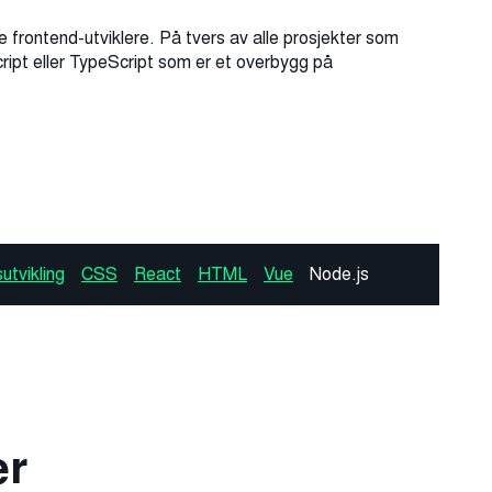
 frontend-utviklere. På tvers av alle prosjekter som
ript eller TypeScript som er et overbygg på
utvikling
CSS
React
HTML
Vue
Node.js
er