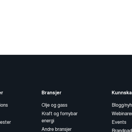
er
Bransjer
Kunnska
ions
Olje og gass
Blogg/nyh
Kraft og fornybar
Webinare
energi
ester
Events
Andre bransjer
Brandpad