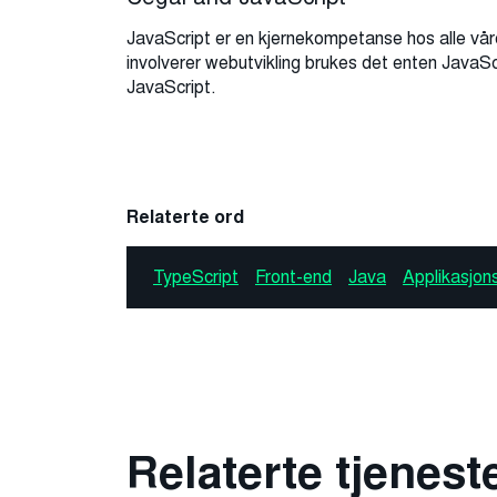
JavaScript er en kjernekompetanse hos alle våre
involverer webutvikling brukes det enten JavaSc
JavaScript.
Relaterte ord
TypeScript
Front-end
Java
Applikasjons
Relaterte tjenest