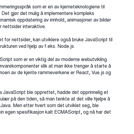
ammeringsspråk som er en av kjerneteknologiene til
. Det gjør det mulig å implementere kompleks
ynamisk oppdatering av innhold, animasjoner av bilder
 nettsider interaktive.
 for nettsider, kan utviklere også bruke JavaScript til
ukturen ved hjelp av f.eks. Node.js.
Script som er en viktig del av moderne webutvikling.
arekomponenter slik at man ikke trenger å starte å
noen av de kjente rammeverkene er React, Vue.js og
a JavaScript ble opprettet, hadde det opprinnelig et
lær på den tiden, så man tenkte at det ville hjelpe å
l Java. Men etter hvert som det utviklet seg, ble
sin egen spesifikasjon kalt ECMAScript, og nå har det