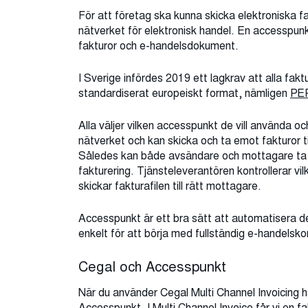
För att företag ska kunna skicka elektroniska fa
nätverket för elektronisk handel. En accesspunk
fakturor och e-handelsdokument.
I Sverige infördes 2019 ett lagkrav att alla fakt
standardiserat europeiskt format, nämligen
PE
Alla väljer vilken accesspunkt de vill använda 
nätverket och kan skicka och ta emot fakturor till
Således kan både avsändare och mottagare ta de
fakturering. Tjänsteleverantören kontrollerar vi
skickar fakturafilen till rätt mottagare.
Accesspunkt är ett bra sätt att automatisera d
enkelt för att börja med fullständig e-handelsk
Cegal och Accesspunkt
När du använder Cegal Multi Channel Invoicing har
Accesspunkt. I Multi Channel Invoice får vi en 