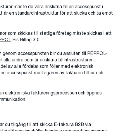
kturor måste de vara anslutna till en accesspunkt i
t är en standardinfrastruktur för att skicka och ta emot
uror som skickas till statliga företag måste skickas i ett
PPOL
Bis Billing 3.0.
och genom accesspunkten blir du ansluten till PEPPOL-
 alla andra som är anslutna till infrastrukturen.
l av alla fördelar som följer med elektronisk
lken accesspunkt mottagaren av fakturan tillhör och
en elektroniska faktureringsprocessen och öppnas
ommunikation.
 du tillgång till att skicka E-faktura B2B via
fakturafil som innehåller kundens organisationsnummer