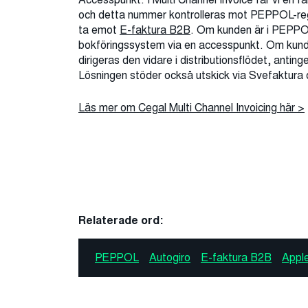
och detta nummer kontrolleras mot PEPPOL-regis
ta emot
E-faktura B2B
.
Om kunden är i PEPPOL 
bokföringssystem via en accesspunkt. Om kund
dirigeras den vidare i distributionsflödet, antingen
Lösningen stöder också utskick via Svefaktura
Läs mer om Cegal Multi Channel Invoicing här >
Relaterade ord:
PEPPOL
Autogiro
E-faktura B2B
Appl