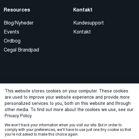
Resources
Kontakt
Blog/Nyheder
Kundesupport
Events
Kontakt
Ordbog
Cegal Brandpad
This website stores cookies on your computer. These cookies
are used to improve your website experience and provide more
© 2026 Cegal
personalized services to you, both on this website and through
other media. To find out more about the cookies we use, see our
Privacy Policy
Cookie Policy
Sales Terms and Conditions
Privacy Policy.
We won't track your information when you visit our site. But in order to
Varslingstjeneste
comply with your preferences, we'll have to use just one tiny cookie so that
you're not asked to make this choice again.