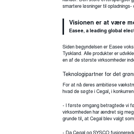
smartere løsninger til opladnings-
Visionen er at være me
Easee, a leading global ele
Siden begyndelsen er Easee vokset 
Tyskland. Alle produkter er udvikl
en af ​​de største virksomheder ind
Teknologipartner for det grøn
For at nå deres ambitiøse vækstm
hvad de søgte i Cegal, i konkurre
- I første omgang betragtede vi f
virksomheden har ændret sig meget
grunde til, at Cegal blev valgt so
- Da Cegal og SYSCO fusionerede, 