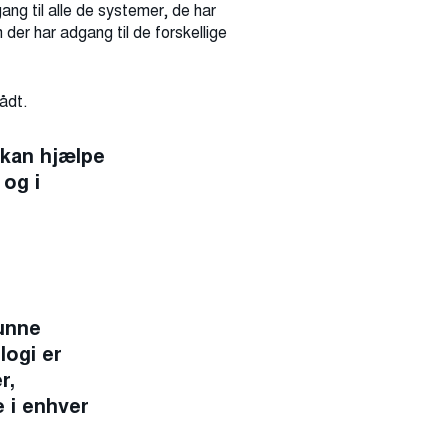
ng til alle de systemer, de har
 der har adgang til de forskellige
rådt.
 kan hjælpe
 og i
kunne
logi er
r,
 i enhver