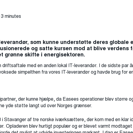
 3 minutes
-leverandør, som kunne understøtte deres globale 
usionerede og satte kursen mod at blive verdens 
t grønne skifte i energisektoren.
en driftsaftale med en anden lokal IT-leverandør. I de sidste par 
i voksede simpelthen fra vores IT-leverandør og havde brug for e
ipartner, der kunne hjælpe, da Easees operationer blev større
nne yde støtte langt ud over Norges grænser.
8 i Stavanger af tre norske iværksættere, der kom med en klar id
ler. Opladeren blev hurtigt populær og er blevet varmt modtaget 
orde det muligt at udvide investeringen markant. I dag er Easee 