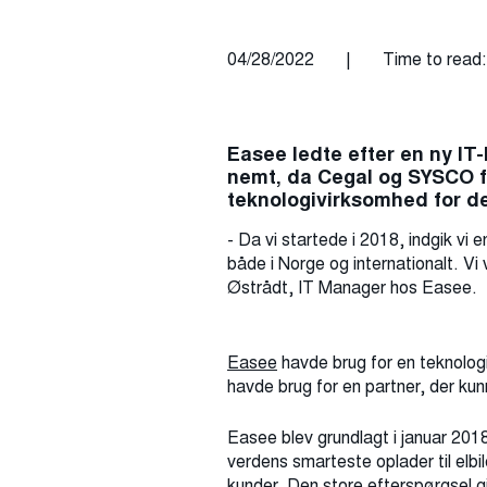
04/28/2022
|
Time to read:
Easee ledte efter en ny IT
nemt, da Cegal og SYSCO f
teknologivirksomhed for de
- Da vi startede i 2018, indgik vi 
både i Norge og internationalt. V
Østrådt, IT Manager hos Easee.
Easee
havde brug for en teknolog
havde brug for en partner, der ku
Easee blev grundlagt i januar 201
verdens smarteste oplader til elbi
kunder. Den store efterspørgsel gj