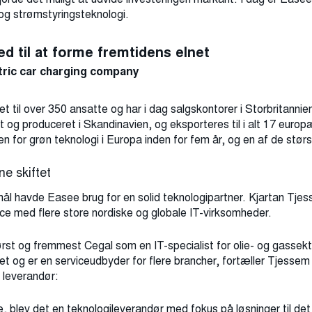
 og strømstyringsteknologi.
d til at forme fremtidens elnet
ctric car charging company
til over 350 ansatte og har i dag salgskontorer i Storbritannie
et og produceret i Skandinavien, og eksporteres til i alt 17 europ
en for grøn teknologi i Europa inden for fem år, og en af ​​de stø
ne skiftet
ål havde Easee brug for en solid teknologipartner. Kjartan Tje
nce med flere store nordiske og globale IT-virksomheder.
ørst og fremmest Cegal som en IT-specialist for olie- og gassek
 og er en serviceudbyder for flere brancher, fortæller Tjessem 
m leverandør:
blev det en teknologileverandør med fokus på løsninger til det g