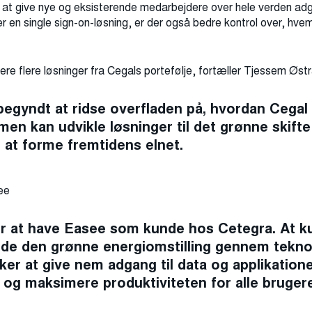
at give nye og eksisterende medarbejdere over hele verden adga
r en single sign-on-løsning, er der også bedre kontrol over, hvem
tere flere løsninger fra Cegals portefølje, fortæller Tjessem Øst
r begyndt at ridse overfladen på, hvordan Cegal
en kan udvikle løsninger til det grønne skifte
 at forme fremtidens elnet.
ee
over at have Easee som kunde hos Cetegra. At 
ynde den grønne energiomstilling gennem tekno
ker at give nem adgang til data og applikatione
og maksimere produktiviteten for alle brugere