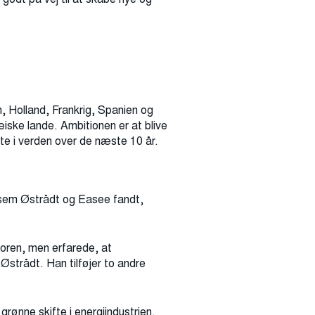
n, Holland, Frankrig, Spanien og
æiske lande. Ambitionen er at blive
rste i verden over de næste 10 år.
ssem Østrådt og Easee fandt,
toren, men erfarede, at
Østrådt. Han tilføjer to andre
rønne skifte i energiindustrien.