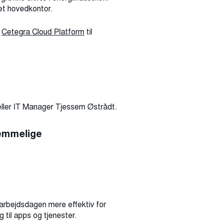
get hovedkontor.
s
Cetegra Cloud Platform
til
tæller IT Manager Tjessem Østrådt.
nemmelige
t arbejdsdagen mere effektiv for
il apps og tjenester.