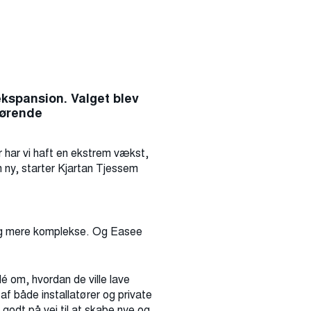
ekspansion. Valget blev
førende
år har vi haft en ekstrem vækst,
n ny, starter Kjartan Tjessem
 og mere komplekse. Og Easee
é om, hvordan de ville lave
af både installatører og private
godt på vej til at skabe nye og