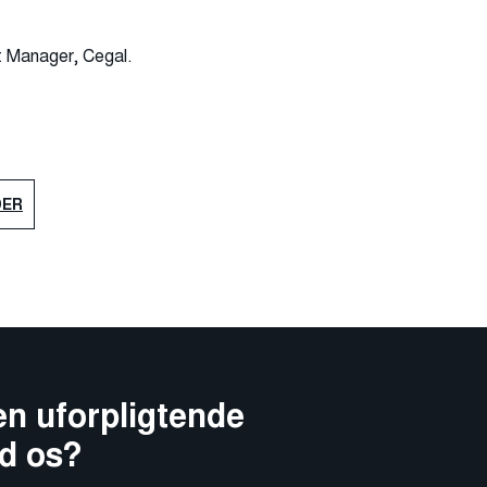
t Manager, Cegal.
DER
n uforpligtende
d os?