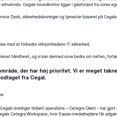
le erhvervsliv. Cegals hovedkontor ligger i gåafstand fra vores e
Service Desk, sikkerhedsløsninger og tjenester baseret på Cegal
see med at forbedre virksomhedens IT-sikkerhed.
er blevet håndteret, og vi kan dermed sove bedre om natten, for
område, der har høj prioritet. Vi er meget tak
modtaget fra Cegal.
see
Cegals løsninger tilclient operations – Cetegra Client – har gjor
gals Cetegra Workspace, hvor Easee-medarbejdere får adgang t