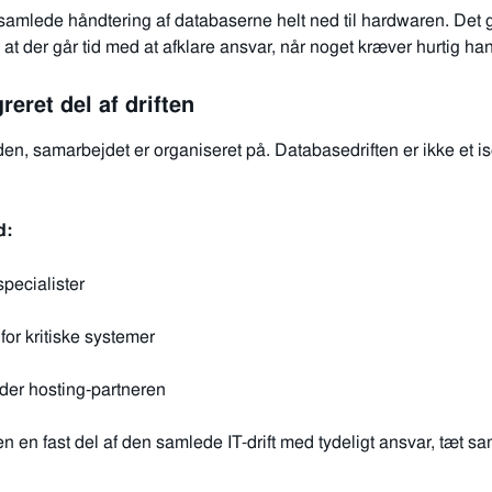
amlede håndtering af databaserne helt ned til hardwaren. Det g
at der går tid med at afklare ansvar, når noget kræver hurtig handl
eret del af driften
en, samarbejdet er organiseret på. Databasedriften er ikke et is
d:
pecialister
or kritiske systemer
der hosting‑partneren
 en fast del af den samlede IT-drift med tydeligt ansvar, tæt s