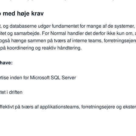
b med høje krav
 og databaserne udgør fundamentet for mange af de systemer, de
abilitet og samarbejde. For Normal handler det derfor ikke kun om,
 også hænge sammen på tværs af interne teams, forretningsejere
 på koordinering og reaktiv håndtering.
 have:
tise inden for Microsoft SQL Server
et i driften
fektivt på tværs af applikationsteams, forretningsejere og ekst