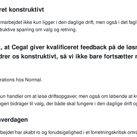
ret konstruktivt
arbejdet ikke kun ligger i den daglige drift, men også i det fag
ruktive sparring om valg og retning.
 at Cegal giver kvalificeret feedback på de løsn
rer os konstruktivt, så vi ikke bare fortsætter
rations hos Normal.
kun handler om at løse driftsopgaver, men også om løbende at k
ingen bidrager til valg, der både skal fungere i den daglige drift
 hverdagen
det har skabt ro og forudsigelighed i et forretningskritisk områ