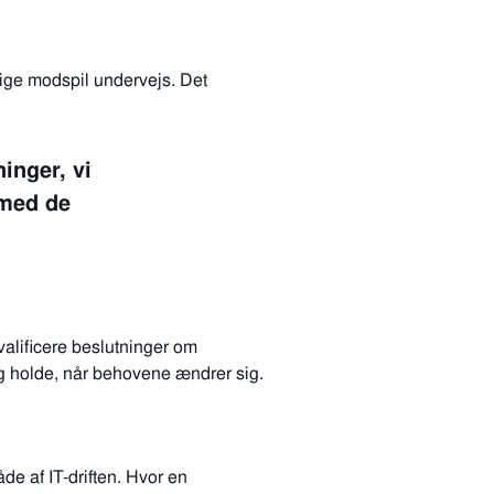
lige modspil undervejs. Det
inger, vi
 med de
valificere beslutninger om
 og holde, når behovene ændrer sig.
de af IT-driften. Hvor en