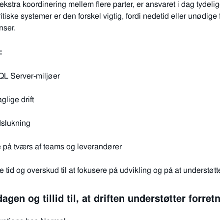
kstra koordinering mellem flere parter, er ansvaret i dag tydelig
ritiske systemer er den forskel vigtig, fordi nedetid eller unødige 
nser.
:
SQL Server‑miljøer
lige drift
dslukning
 på tværs af teams og leverandører
 tid og overskud til at fokusere på udvikling og på at understøtte
agen og tillid til, at driften understøtter forre