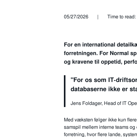
05/27/2026
|
Time to read:
For en international detailk
forretningen. For Normal spil
og kravene til oppetid, per
"For os som IT‑driftso
databaserne ikke er sta
Jens Foldager, Head of IT Ope
Med væksten følger ikke kun flere
samspil mellem interne teams og e
forretning, hvor flere lande, sy