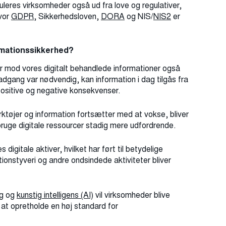
uleres virksomheder også ud fra love og regulativer,
hvor
GDPR
, Sikkerhedsloven,
DORA
og NIS/
NIS2
er
rmationssikkerhed?
ler mod vores digitalt behandlede informationer også
 adgang var nødvendig, kan information i dag tilgås fra
positive og negative konsekvenser.
ktøjer og information fortsætter med at vokse, bliver
 bruge digitale ressourcer stadig mere udfordrende.
 digitale aktiver, hvilket har ført til betydelige
ionstyveri og andre ondsindede aktiviteter bliver
ng og
kunstig intelligens (AI)
vil virksomheder blive
at opretholde en høj standard for