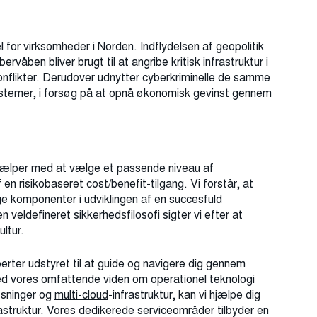
l for virksomheder i Norden. Indflydelsen af geopolitik
rvåben bliver brugt til at angribe kritisk infrastruktur i
i konflikter. Derudover udnytter cyberkriminelle de samme
ystemer, i forsøg på at opnå økonomisk gevinst gennem
jælper med at vælge et passende niveau af
n risikobaseret cost/benefit-tilgang. Vi forstår, at
 komponenter i udviklingen af ​​en succesfuld
 veldefineret sikkerhedsfilosofi sigter vi efter at
ultur.
ter udstyret til at guide og navigere dig gennem
Med vores omfattende viden om
operationel teknologi
løsninger og
multi-cloud
-infrastruktur, kan vi hjælpe dig
astruktur. Vores dedikerede serviceområder tilbyder en