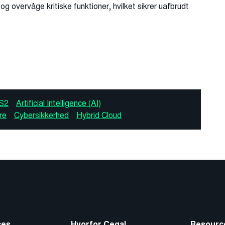
 og overvåge kritiske funktioner, hvilket sikrer uafbrudt
S2
Artificial Intelligence (AI)
re
Cybersikkerhed
Hybrid Cloud
ces
Hvorfor Cegal
Resourc