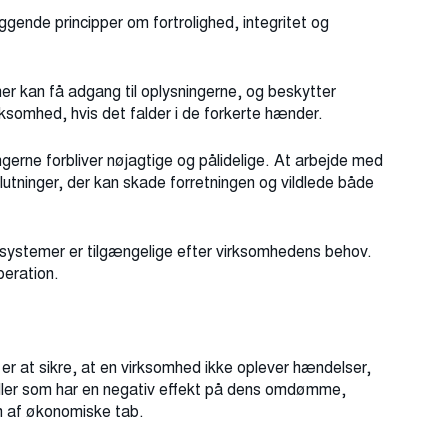
gende principper om fortrolighed, integritet og
ner kan få adgang til oplysningerne, og beskytter
ksomhed, hvis det falder i de forkerte hænder.
ngerne forbliver nøjagtige og pålidelige. At arbejde med
slutninger, der kan skade forretningen og vildlede både
 systemer er tilgængelige efter virksomhedens behov.
peration.
r at sikre, at en virksomhed ikke oplever hændelser,
 eller som har en negativ effekt på dens omdømme,
rm af økonomiske tab.