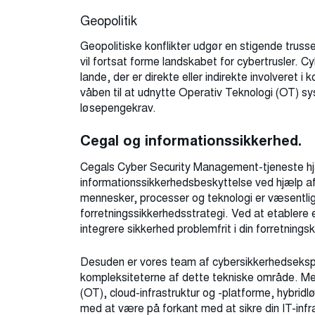
Geopolitik
Geopolitiske konflikter udgør en stigende trusse
vil fortsat forme landskabet for cybertrusler. Cybe
lande, der er direkte eller indirekte involveret 
våben til at udnytte Operativ Teknologi (OT) s
løsepengekrav.
Cegal og informationssikkerhed.
Cegals Cyber ​​Security Management-tjeneste h
informationssikkerhedsbeskyttelse ved hjælp af e
mennesker, processer og teknologi er væsentlige
forretningssikkerhedsstrategi. Ved at etablere en
integrere sikkerhed problemfrit i din forretningsk
Desuden er vores team af cybersikkerhedseksper
kompleksiteterne af ​​dette tekniske område. 
(OT), cloud-infrastruktur og -platforme, hybrid
med at være på forkant med at sikre din IT-infr