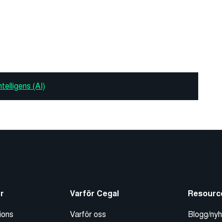
intelligens (AI)
r
Varför Cegal
Resourc
ions
Varför oss
Blogg/nyh