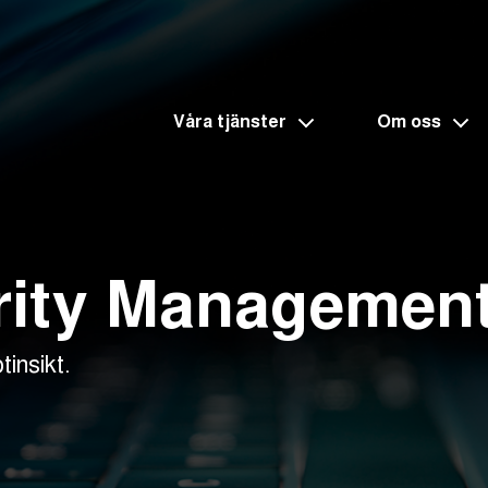
Våra tjänster
Om oss
rity Managemen
insikt.