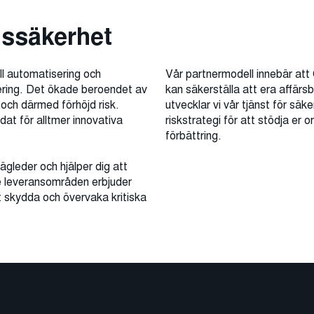
nssäkerhet
ll automatisering och
Vår partnermodell innebär att
ering. Det ökade beroendet av
kan säkerställa att era affärs
er och därmed förhöjd risk.
utvecklar vi vår tjänst för sä
dat för alltmer innovativa
riskstrategi för att stödja er o
förbättring.
gleder och hjälper dig att
e leveransområden erbjuder
t skydda och övervaka kritiska