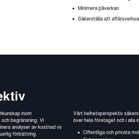
Minimera påverkan
Säkerställa att affärsverks
ektiv
schkunskap inom
Vårt helhetsperspektiv säkers
ng och begränsning. Vi
över hela företaget och i alla
binera analyser av kostnad vs
Offentliga och privata mo
erlig förbättring.