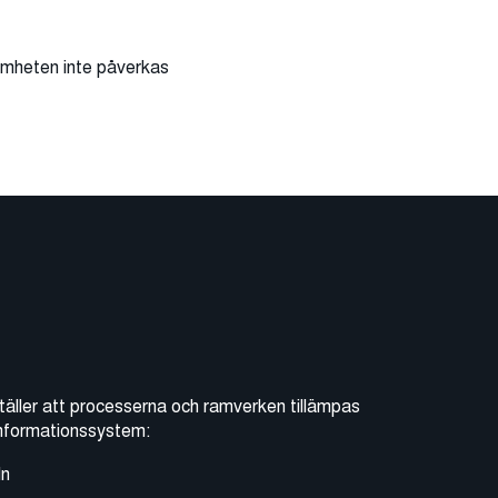
amheten inte påverkas
täller att processerna och ramverken tillämpas
 informationssystem:
ln