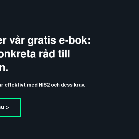
r vår gratis e-bok:
nkreta råd till
n.
ar effektivt med NIS2 och dess krav.
nu >