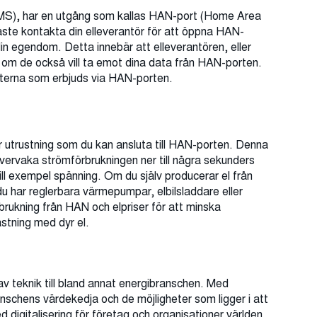
AMS), har en utgång som kallas HAN-port (Home Area
måste kontakta din elleverantör för att öppna HAN-
 egendom. Detta innebär att elleverantören, eller
g om de också vill ta emot dina data från HAN-porten.
sterna som erbjuds via HAN-porten.
r utrustning som du kan ansluta till HAN-porten. Denna
 övervaka strömförbrukningen ner till några sekunders
till exempel spänning. Om du själv producerar el från
du har reglerbara värmepumpar, elbilsladdare eller
ukning från HAN och elpriser för att minska
astning med dyr el.
v teknik till bland annat energibranschen. Med
schens värdekedja och de möjligheter som ligger i att
med digitalisering för företag och organisationer världen