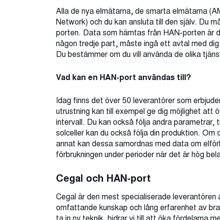
Alla de nya elmätarna, de smarta elmätarna (
Network) och du kan ansluta till den själv. Du 
porten. Data som hämtas från HAN-porten är din
någon tredje part, måste ingå ett avtal med di
Du bestämmer om du vill använda de olika tjän
Vad kan en HAN-port användas till?
Idag finns det över 50 leverantörer som erbjude
utrustning kan till exempel ge dig möjlighet att
intervall. Du kan också följa andra parametrar, 
solceller kan du också följa din produktion. Om 
annat kan dessa samordnas med data om elförbr
förbrukningen under perioder när det är hög bel
Cegal och HAN-port
Cegal är den mest specialiserade leverantören a
omfattande kunskap och lång erfarenhet av bran
ta in ny teknik, bidrar vi till att öka fördelarna 