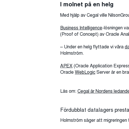
I molnet på en helg
Med hjälp av Cegal ville NilsonGrou
Business Intelligence
-lösningen va
(Proof of Concept) av Oracle Analy
– Under en helg flyttade vi våra
d
Holmström.
APEX
(Oracle Application Express
Oracle
WebLogic
Server är en br
Läs om:
Cegal är Nordens ledand
Fördubblat datalagers prest
Holmström säger att migreringen t