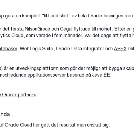
p göra en komplett "lift and shift” av hela Oracle-lösningen från
r det första NilsonGroup och Cegal flyttade till molnet. Efter e
tics Cloud, som varade i fem månader, var det dags att flytta he
atabaser
, WebLogic Suite, Oracle Data Integrator och
APEX
-mi
) är en utvecklingsplattform som gör det möjligt att bygga skal
anschledande applikationsserver baserad på
Java
EE.
e Oracle-partner>
anda
ill
Oracle Cloud
har gett det resultat man önskat sig.