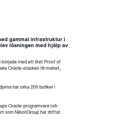
ed gammal infrastruktur i
blev lösningen med hjälp av
 började med ett litet Proof of
hela Oracle-stacken till molnet,
na har cirka 200 butiker i
Groups Oracle-programvara och
ärn som NilsonGroup har driftat