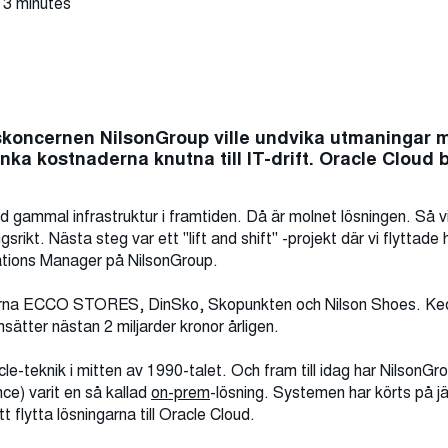
 3 minutes
koncernen NilsonGroup ville undvika utmaningar m
nka kostnaderna knutna till IT-drift. Oracle Cloud 
d gammal infrastruktur i framtiden. Då är molnet lösningen. Så vi
ikt. Nästa steg var ett "lift and shift" -projekt där vi flyttade 
tions Manager på NilsonGroup.
rna ECCO STORES, DinSko, Skopunkten och Nilson Shoes. Kedjor
ätter nästan 2 miljarder kronor årligen.
e-teknik i mitten av 1990-talet. Och fram till idag har Nilson
ce) varit en så kallad
on-prem
-lösning. Systemen har körts på j
t flytta lösningarna till Oracle Cloud.