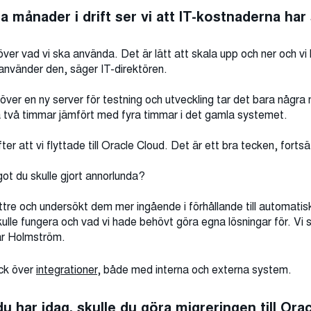
a månader i drift ser vi att IT-kostnaderna har
 över vad vi ska använda. Det är lätt att skala upp och ner och v
 använder den, säger IT-direktören.
r en ny server för testning och utveckling tar det bara några m
å två timmar jämfört med fyra timmar i det gamla systemet.
ter att vi flyttade till Oracle Cloud. Det är ett bra tecken, fort
got du skulle gjort annorlunda?
ättre och undersökt dem mer ingående i förhållande till automati
kulle fungera och vad vi hade behövt göra egna lösningar för. Vi 
rar Holmström.
ick över
integrationer
, både med interna och externa system.
u har idag, skulle du göra migreringen till Ora