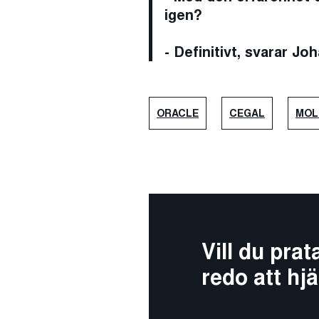
igen?
- Definitivt, svarar J
ORACLE
CEGAL
MOL
Vill du pra
redo att hjä