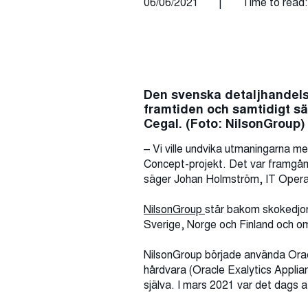
06/06/2021
|
Time to read:
Den svenska detaljhandels
framtiden och samtidigt sä
Cegal. (Foto: NilsonGroup)
– Vi ville undvika utmaningarna me
Concept-projekt. Det var framgångsr
säger Johan Holmström, IT Opera
NilsonGroup
står bakom skokedjo
Sverige, Norge och Finland och oms
NilsonGroup började använda Oracl
hårdvara (Oracle Exalytics Applian
själva. I mars 2021 var det dags at