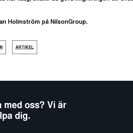
ohan Holmström på NilsonGroup.
N
ARTIKEL
ta med oss? Vi är
lpa dig.