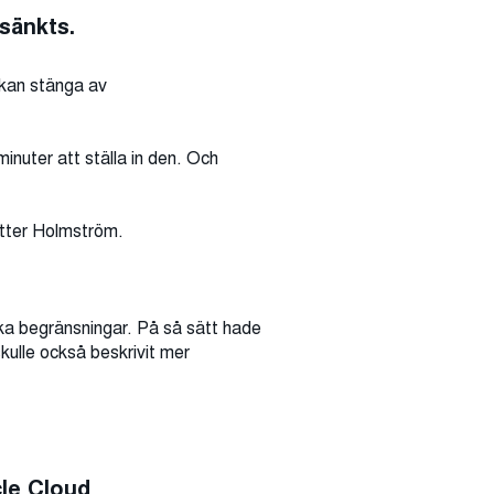
 sänkts.
i kan stänga av
inuter att ställa in den. Och
sätter Holmström.
ska begränsningar. På så sätt hade
skulle också beskrivit mer
cle Cloud