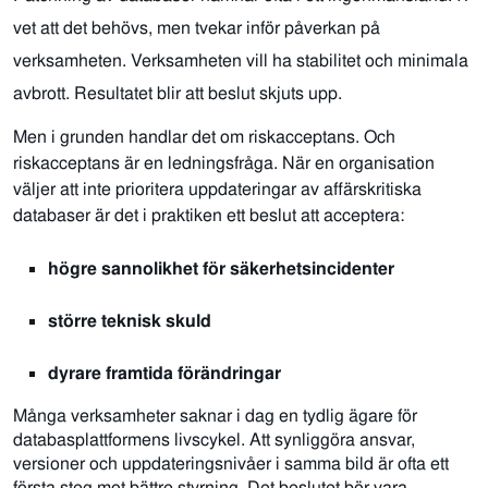
vet att det behövs, men tvekar inför påverkan på
verksamheten
. Verksamheten vill ha stabilitet och minimala
avbrott. Resultatet blir att beslut skjuts upp.
Men i grunden handlar det om riskacceptans. Och
riskacceptans är en ledningsfråga.
När en organisation
väljer att inte prioritera uppdateringar av affärskritiska
databaser är det i praktiken ett beslut att acceptera:
högre sannolikhet för säkerhetsincidenter
större teknisk skuld
dyrare framtida förändringar
M
ån
ga verksamheter saknar i dag en tydlig ägare för
databasplattformens livscykel. Att synliggöra ansvar,
versioner och uppdateringsnivåer i samma bild är ofta ett
första steg mot bättre styrning.
D
et beslutet bör vara