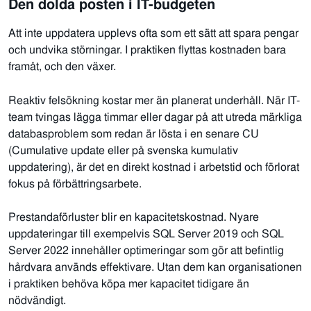
Den dolda posten i IT-budgeten
A
tt inte uppdatera
upplev
s ofta som ett sätt att spara pengar
och undvika störningar. I praktiken flyttas kostnaden bara
framåt, och den växer.
Reaktiv felsökning kostar mer än planerat underhåll. När IT-
team tvingas lägga timmar eller dagar på att utreda märkliga
databasproblem som redan är lösta i en senare CU
(Cumulative update eller på svenska kumulativ
uppdatering), är det en direkt kostnad i arbetstid och förlorat
fokus på förbättringsarbete.
Prestandaförluster blir en kapacitetskostnad. Nyare
uppdateringar till exempelvis SQL Server 2019 och SQL
Server 2022 innehåller optimeringar som gör att befintlig
hårdvara används effektivare. Utan dem kan organisationen
i praktiken behöva köpa mer kapacitet tidigare än
nödvändigt.